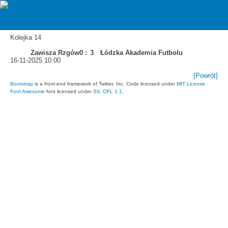
zawiszarzgow
Mecz
Kolejka 14
Zawisza Rzgów
0 :
3
Łódzka Akademia Futbolu
16-11-2025 10:00
[Powrót]
Bootstrap
is a front-end framework of Twitter, Inc. Code licensed under
MIT License.
Font Awesome
font licensed under
SIL OFL 1.1
.