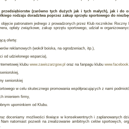
 przedsiębiorstw (zarówno tych dużych jak i tych małych), jak i do
zelkiego rodzaju doradztwa poprzez zakup sprzętu sportowego do niezb
bjęcie patronatem jednego z prowadzonych przez Klub roczników. Roczny kos
trenera, opłaty związkowe, zakup sprzętu sportowego, udział w organizowan
cą ofertę:
nerów reklamowych (wokół boiska, na ogrodzeniach, itp.),
ci od udzielonego wsparcia),
internetowej klubu
www.zawiszarzgow.pl
oraz na fanpagu klubu
www.facebook
eniorskiej,
ny seniorskiej
portowego w celu skutecznego promowania współpracujących z nami podmiot
ch imieniem firmy,
drobnym upominkiem od Klubu.
 oraz doceniamy możliwości tkwiące w konsekwentnych i zaplanowanych dzi
 Nam natomiast pozwoli na zrealizowanie ambitnych celów sportowych, orga
.