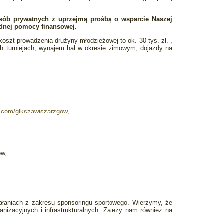
 osób prywatnych z uprzejmą prośbą o wsparcie Naszej
ędnej pomocy finansowej.
zt prowadzenia drużyny młodzieżowej to ok. 30 tys. zł. ,
ych turniejach, wynajem hal w okresie zimowym, dojazdy na
.com/glkszawiszarzgow,
ów,
ałaniach z zakresu sponsoringu sportowego. Wierzymy, że
nizacyjnych i infrastrukturalnych. Zależy nam również na