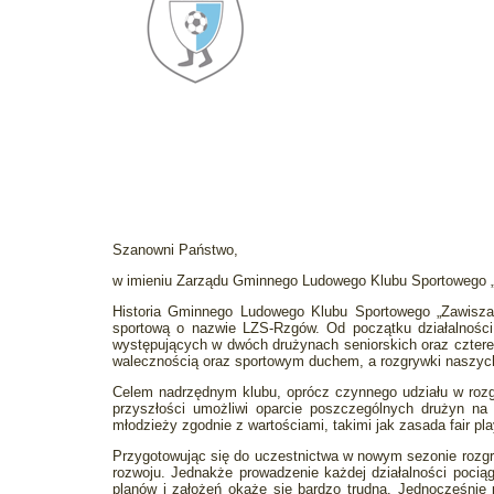
Szanowni Państwo,
w imieniu Zarządu Gminnego Ludowego Klubu Sportowego „Z
Historia Gminnego Ludowego Klubu Sportowego „Zawisza
sportową o nazwie LZS-Rzgów. Od początku działalności 
występujących w dwóch drużynach seniorskich oraz czter
walecznością oraz sportowym duchem, a rozgrywki naszych d
Celem nadrzędnym klubu, oprócz czynnego udziału w rozgr
przyszłości umożliwi oparcie poszczególnych drużyn n
młodzieży zgodnie z wartościami, takimi jak zasada fair p
Przygotowując się do uczestnictwa w nowym sezonie rozgry
rozwoju. Jednakże prowadzenie każdej działalności poci
planów i założeń okaże się bardzo trudna. Jednocześnie