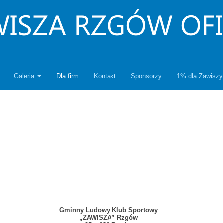
Galeria
Dla firm
Kontakt
Sponsorzy
1% dla Zawiszy
Gminny Ludowy Klub Sportowy
„ZAWISZA” Rzgów