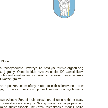
 Klubu.
a, zdecydowano utworzyć na naszym terenie organizację
aszej gminy. Obecnie klub zrzesza około 100 zawodników,
lubu jest świetnie rozpoznawalnym znakiem, kojarzonym z
i Naszej gminy.
az z poszerzaniem oferty Klubu do nich skierowanej, co w
ę, iż nasza działalność pozwoli również na wychowanie
nowo wybrany Zarząd klubu stawia przed sobą ambitne plany
 środowiska związanego z Naszą gminą realizacja pewnych
okalną społecznością. By każdy mieszkaniec mógł z pełną