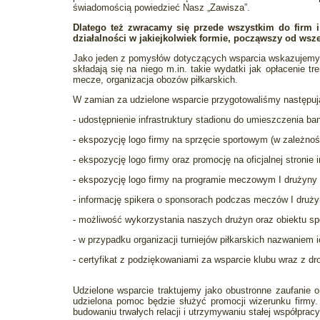
świadomością powiedzieć Nasz „Zawisza”.
Dlatego też zwracamy się przede wszystkim do firm i
działalności w jakiejkolwiek formie, począwszy od ws
Jako jeden z pomysłów dotyczących wsparcia wskazujemy o
składają się na niego m.in. takie wydatki jak opłacenie 
mecze, organizacja obozów piłkarskich.
W zamian za udzielone wsparcie przygotowaliśmy następują
- udostępnienie infrastruktury stadionu do umieszczenia ba
- ekspozycję logo firmy na sprzęcie sportowym (w zależnoś
- ekspozycję logo firmy oraz promocję na oficjalnej stronie 
- ekspozycję logo firmy na programie meczowym I drużyny s
- informację spikera o sponsorach podczas meczów I druży
- możliwość wykorzystania naszych drużyn oraz obiektu s
- w przypadku organizacji turniejów piłkarskich nazwaniem i
- certyfikat z podziękowaniami za wsparcie klubu wraz z 
Udzielone wsparcie traktujemy jako obustronne zaufanie
udzielona pomoc będzie służyć promocji wizerunku firmy.
budowaniu trwałych relacji i utrzymywaniu stałej współpracy