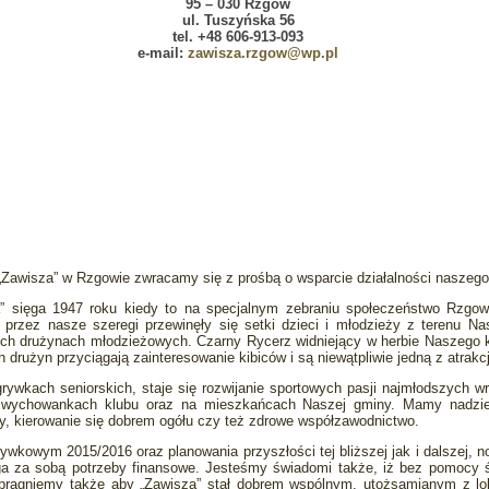
95 – 030 Rzgów
ul. Tuszyńska 56
tel. +48
606-913-093
e-mail:
zawisza.rzgow@wp.pl
awisza” w Rzgowie zwracamy się z prośbą o wsparcie działalności naszego
” sięga 1947 roku kiedy to na specjalnym zebraniu społeczeństwo Rzgow
przez nasze szeregi przewinęły się setki dzieci i młodzieży z terenu N
ech drużynach młodzieżowych. Czarny Rycerz widniejący w herbie Naszego k
rużyn przyciągają zainteresowanie kibiców i są niewątpliwie jedną z atrakcj
ywkach seniorskich, staje się rozwijanie sportowych pasji najmłodszych wr
a wychowankach klubu oraz na mieszkańcach Naszej gminy. Mamy nadziej
lay, kierowanie się dobrem ogółu czy też zdrowe współzawodnictwo.
wkowym 2015/2016 oraz planowania przyszłości tej bliższej jak i dalszej, 
ąga za sobą potrzeby finansowe. Jesteśmy świadomi także, iż bez pomocy
 pragniemy także aby „Zawisza” stał dobrem wspólnym, utożsamianym z l