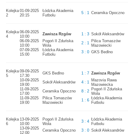
Kolejka
01-09-2025
Łódzka Akademia
5 : 1
Ceramika Opoczno
2
20:15
Futbolu
Kolejka
06-09-2025
Zawisza Rzgów
1 : 3
Sokół Aleksandrów
4
10:00
06-09-2025
Pogoń II Zduńska
Pilica Tomaszów
2 : 1
10:00
Wola
Mazowiecki
07-09-2025
Łódzka Akademia
3 : 0
GKS Bedlno
15:00
Futbolu
Kolejka
09-09-2025
GKS Bedlno
1 : 7
Zawisza Rzgów
5
17:30
10-09-2025
Mazovia Rawa
Sokół Aleksandrów
4 : 1
19:00
Mazowiecka
11-09-2025
Pogoń II Zduńska
Ceramika Opoczno
8 : 2
17:00
Wola
11-09-2025
Pilica Tomaszów
Łódzka Akademia
1 : 6
19:00
Mazowiecki
Futbolu
Kolejka
13-09-2025
Pogoń II Zduńska
Łódzka Akademia
3 : 4
6
10:00
Wola
Futbolu
13-09-2025
Ceramika Opoczno
3 : 0
Sokół Aleksandrów
12:00