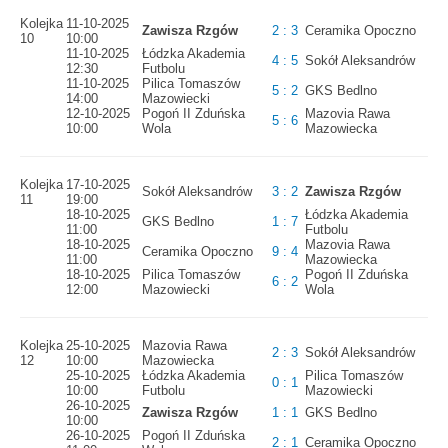
Kolejka
11-10-2025
Zawisza Rzgów
2 : 3
Ceramika Opoczno
10
10:00
11-10-2025
Łódzka Akademia
4 : 5
Sokół Aleksandrów
12:30
Futbolu
11-10-2025
Pilica Tomaszów
5 : 2
GKS Bedlno
14:00
Mazowiecki
12-10-2025
Pogoń II Zduńska
Mazovia Rawa
5 : 6
10:00
Wola
Mazowiecka
Kolejka
17-10-2025
Sokół Aleksandrów
3 : 2
Zawisza Rzgów
11
19:00
18-10-2025
Łódzka Akademia
GKS Bedlno
1 : 7
11:00
Futbolu
18-10-2025
Mazovia Rawa
Ceramika Opoczno
9 : 4
11:00
Mazowiecka
18-10-2025
Pilica Tomaszów
Pogoń II Zduńska
6 : 2
12:00
Mazowiecki
Wola
Kolejka
25-10-2025
Mazovia Rawa
2 : 3
Sokół Aleksandrów
12
10:00
Mazowiecka
25-10-2025
Łódzka Akademia
Pilica Tomaszów
0 : 1
10:00
Futbolu
Mazowiecki
26-10-2025
Zawisza Rzgów
1 : 1
GKS Bedlno
10:00
26-10-2025
Pogoń II Zduńska
2 : 1
Ceramika Opoczno