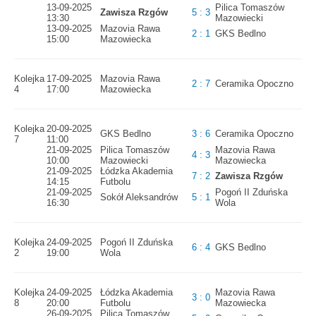
13-09-2025
Pilica Tomaszów
Zawisza Rzgów
5 : 3
13:30
Mazowiecki
13-09-2025
Mazovia Rawa
2 : 1
GKS Bedlno
15:00
Mazowiecka
Kolejka
17-09-2025
Mazovia Rawa
2 : 7
Ceramika Opoczno
4
17:00
Mazowiecka
Kolejka
20-09-2025
GKS Bedlno
3 : 6
Ceramika Opoczno
7
11:00
21-09-2025
Pilica Tomaszów
Mazovia Rawa
4 : 3
10:00
Mazowiecki
Mazowiecka
21-09-2025
Łódzka Akademia
7 : 2
Zawisza Rzgów
14:15
Futbolu
21-09-2025
Pogoń II Zduńska
Sokół Aleksandrów
5 : 1
16:30
Wola
Kolejka
24-09-2025
Pogoń II Zduńska
6 : 4
GKS Bedlno
2
19:00
Wola
Kolejka
24-09-2025
Łódzka Akademia
Mazovia Rawa
3 : 0
8
20:00
Futbolu
Mazowiecka
26-09-2025
Pilica Tomaszów