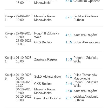
5 : 0
Ceramika Opoczno
18:00
Mazowiecki
Kolejka
27-09-2025
Mazovia Rawa
Łódzka Akademia
0 : 7
1
10:00
Mazowiecka
Futbolu
Kolejka
27-09-2025
Pogoń II Zduńska
4 : 1
Zawisza Rzgów
8
10:00
Wola
27-09-2025
GKS Bedlno
1 : 5
Sokół Aleksandrów
11:00
Kolejka
01-10-2025
Pogoń II Zduńska
Zawisza Rzgów
1 : 3
1
16:00
Wola
Kolejka
04-10-2025
Pilica Tomaszów
Sokół Aleksandrów
4 : 1
9
09:00
Mazowiecki
04-10-2025
Pogoń II Zduńska
GKS Bedlno
2 : 4
11:30
Wola
04-10-2025
Mazovia Rawa
2 : 0
Zawisza Rzgów
13:00
Mazowiecka
05-10-2025
Łódzka Akademia
Ceramika Opoczno
2 : 1
10:00
Futbolu