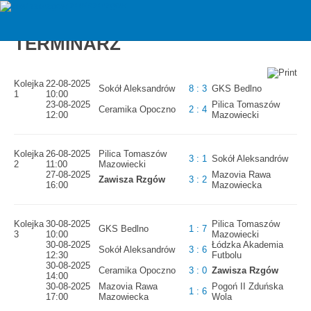
zawiszarzgow
C2 Trampkarz III LW 2025/2026 -
TERMINARZ
Kolejka
22-08-2025
Sokół Aleksandrów
8 : 3
GKS Bedlno
1
10:00
23-08-2025
Pilica Tomaszów
Ceramika Opoczno
2 : 4
12:00
Mazowiecki
Kolejka
26-08-2025
Pilica Tomaszów
3 : 1
Sokół Aleksandrów
2
11:00
Mazowiecki
27-08-2025
Mazovia Rawa
Zawisza Rzgów
3 : 2
16:00
Mazowiecka
Kolejka
30-08-2025
Pilica Tomaszów
GKS Bedlno
1 : 7
3
10:00
Mazowiecki
30-08-2025
Łódzka Akademia
Sokół Aleksandrów
3 : 6
12:30
Futbolu
30-08-2025
Ceramika Opoczno
3 : 0
Zawisza Rzgów
14:00
30-08-2025
Mazovia Rawa
Pogoń II Zduńska
1 : 6
17:00
Mazowiecka
Wola