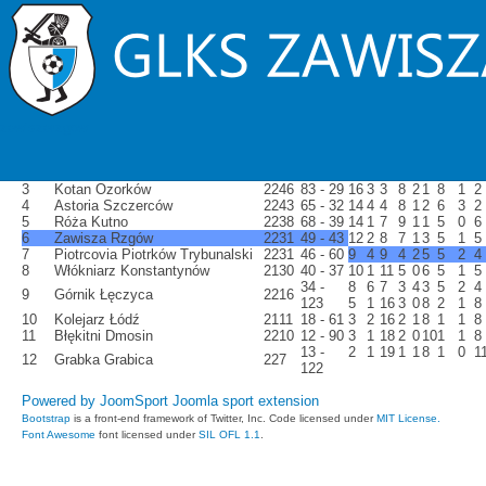
III liga kobiet 2018/2019 - TABELA
Terminarz
RAZEM
DOM
WYJAZ
zawiszarzgow
Lp.
Drużyna
M
Pkt
Bramki
1
UKS SMS III Łódź
22
66
151 - 9
W
R
P
W
R
P
W
R
P
2
PTC Pabianice
22
51
76 - 10
22
0
0
11
0
0
11
0
0
3
Kotan Ozorków
22
46
83 - 29
16
3
3
8
2
1
8
1
2
4
Astoria Szczerców
22
43
65 - 32
14
4
4
8
1
2
6
3
2
5
Róża Kutno
22
38
68 - 39
14
1
7
9
1
1
5
0
6
6
Zawisza Rzgów
22
31
49 - 43
12
2
8
7
1
3
5
1
5
7
Piotrcovia Piotrków Trybunalski
22
31
46 - 60
9
4
9
4
2
5
5
2
4
8
Włókniarz Konstantynów
21
30
40 - 37
10
1
11
5
0
6
5
1
5
34 -
8
6
7
3
4
3
5
2
4
9
Górnik Łęczyca
22
16
123
5
1
16
3
0
8
2
1
8
10
Kolejarz Łódź
21
11
18 - 61
3
2
16
2
1
8
1
1
8
11
Błękitni Dmosin
22
10
12 - 90
3
1
18
2
0
10
1
1
8
13 -
2
1
19
1
1
8
1
0
1
12
Grabka Grabica
22
7
122
Powered by JoomSport Joomla sport extension
Bootstrap
is a front-end framework of Twitter, Inc. Code licensed under
MIT License.
Font Awesome
font licensed under
SIL OFL 1.1
.