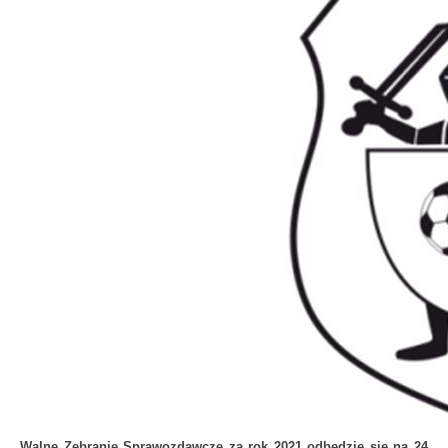
Walne Zebranie Sprawozdawcze za rok 2021 odbędzie się na 24