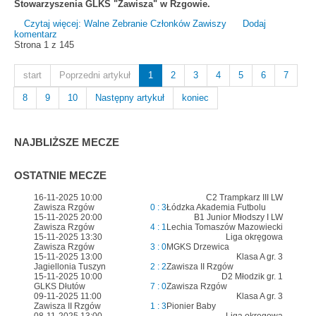
Stowarzyszenia GLKS "Zawisza" w Rzgowie.
Czytaj więcej: Walne Zebranie Członków Zawiszy
Dodaj
komentarz
Strona 1 z 145
start
Poprzedni artykuł
1
2
3
4
5
6
7
8
9
10
Następny artykuł
koniec
NAJBLIŻSZE MECZE
OSTATNIE MECZE
16-11-2025 10:00
C2 Trampkarz III LW
Zawisza Rzgów
0 : 3
Łódzka Akademia Futbolu
15-11-2025 20:00
B1 Junior Młodszy I LW
Zawisza Rzgów
4 : 1
Lechia Tomaszów Mazowiecki
15-11-2025 13:30
Liga okręgowa
Zawisza Rzgów
3 : 0
MGKS Drzewica
15-11-2025 13:00
Klasa A gr. 3
Jagiellonia Tuszyn
2 : 2
Zawisza II Rzgów
15-11-2025 10:00
D2 Młodzik gr. 1
GLKS Dłutów
7 : 0
Zawisza Rzgów
09-11-2025 11:00
Klasa A gr. 3
Zawisza II Rzgów
1 : 3
Pionier Baby
08-11-2025 13:00
Liga okręgowa