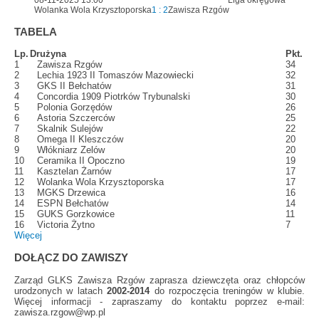
Wolanka Wola Krzysztoporska
1 : 2
Zawisza Rzgów
TABELA
Lp.
Drużyna
Pkt.
1
Zawisza Rzgów
34
2
Lechia 1923 II Tomaszów Mazowiecki
32
3
GKS II Bełchatów
31
4
Concordia 1909 Piotrków Trybunalski
30
5
Polonia Gorzędów
26
6
Astoria Szczerców
25
7
Skalnik Sulejów
22
8
Omega II Kleszczów
20
9
Włókniarz Zelów
20
10
Ceramika II Opoczno
19
11
Kasztelan Żarnów
17
12
Wolanka Wola Krzysztoporska
17
13
MGKS Drzewica
16
14
ESPN Bełchatów
14
15
GUKS Gorzkowice
11
16
Victoria Żytno
7
Więcej
DOŁĄCZ DO ZAWISZY
Zarząd GLKS Zawisza Rzgów zaprasza dziewczęta oraz chłopców
urodzonych w latach
2002-2014
do rozpoczęcia treningów w klubie.
Więcej informacji - zapraszamy do kontaktu poprzez e-mail:
zawisza.rzgow@wp.pl