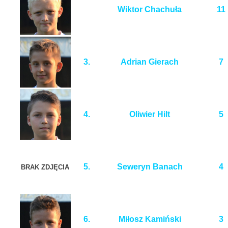
Wiktor Chachuła
11
3.
Adrian Gierach
7
4.
Oliwier Hilt
5
5.
Seweryn Banach
4
BRAK ZDJĘCIA
6.
Miłosz Kamiński
3