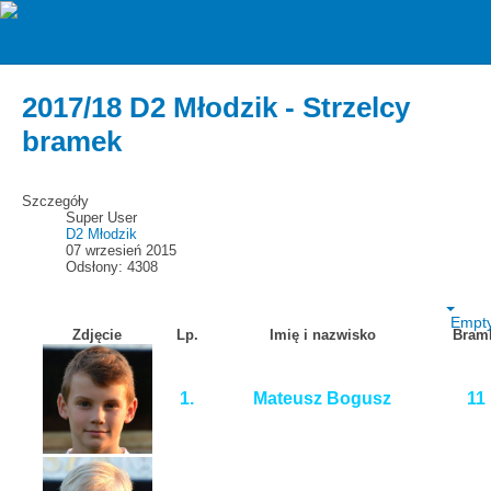
zawiszarzgow
Strzelcy bramek
2017/18 D2 Młodzik - Strzelcy
bramek
Szczegóły
Super User
D2 Młodzik
07 wrzesień 2015
Odsłony: 4308
Empt
Zdjęcie
Lp.
Imię i nazwisko
Bram
1.
Mateusz Bogusz
11