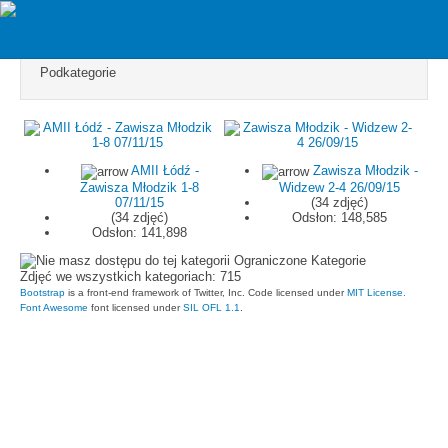
Powróć do galerii
zawiszarzgow
TOP 12:
Ostatnio dodane
-
Często oglądane
Kategoria zawiera 2 podkategorii
Podkategorie
AMII Łódź -
Zawisza Młodzik -
Zawisza Młodzik 1-8
Widzew 2-4 26/09/15
07/11/15
(34 zdjęć)
(34 zdjęć)
Odsłon: 148,585
Odsłon: 141,898
Ograniczone Kategorie
Zdjęć we wszystkich kategoriach: 715
Bootstrap
is a front-end framework of Twitter, Inc. Code licensed under
MIT License.
Font Awesome
font licensed under
SIL OFL 1.1
.