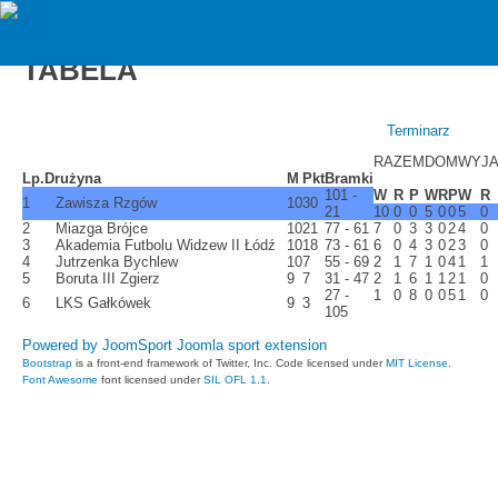
zawiszarzgow
E2 Orlik gr. 3 2018/2019 wiosna -
TABELA
Terminarz
RAZEM
DOM
WYJA
Lp.
Drużyna
M
Pkt
Bramki
101 -
W
R
P
W
R
P
W
R
1
Zawisza Rzgów
10
30
21
10
0
0
5
0
0
5
0
2
Miazga Brójce
10
21
77 - 61
7
0
3
3
0
2
4
0
3
Akademia Futbolu Widzew II Łódź
10
18
73 - 61
6
0
4
3
0
2
3
0
4
Jutrzenka Bychlew
10
7
55 - 69
2
1
7
1
0
4
1
1
5
Boruta III Zgierz
9
7
31 - 47
2
1
6
1
1
2
1
0
27 -
1
0
8
0
0
5
1
0
6
LKS Gałkówek
9
3
105
Powered by JoomSport Joomla sport extension
Bootstrap
is a front-end framework of Twitter, Inc. Code licensed under
MIT License.
Font Awesome
font licensed under
SIL OFL 1.1
.