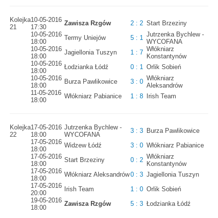
Kolejka
10-05-2016
Zawisza Rzgów
2 : 2
Start Brzeziny
21
17:30
10-05-2016
Jutrzenka Bychlew -
Termy Uniejów
5 : 1
18:00
WYCOFANA
10-05-2016
Włókniarz
Jagiellonia Tuszyn
1 : 7
18:00
Konstantynów
10-05-2016
Łodzianka Łódź
0 : 1
Orlik Sobień
18:00
10-05-2016
Włókniarz
Burza Pawlikowice
3 : 0
18:00
Aleksandrów
11-05-2016
Włókniarz Pabianice
1 : 8
Irish Team
18:00
Kolejka
17-05-2016
Jutrzenka Bychlew -
3 : 3
Burza Pawlikowice
22
18:00
WYCOFANA
17-05-2016
Widzew Łódź
3 : 0
Włókniarz Pabianice
18:00
17-05-2016
Włókniarz
Start Brzeziny
0 : 2
18:00
Konstantynów
17-05-2016
Włókniarz Aleksandrów
0 : 3
Jagiellonia Tuszyn
18:00
17-05-2016
Irish Team
1 : 0
Orlik Sobień
20:00
19-05-2016
Zawisza Rzgów
5 : 3
Łodzianka Łódź
18:00