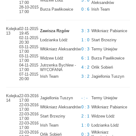
Widzew Łódź
3 : 0
17:00
Aleksandrów
28-10-2015
Burza Pawlikowice
0 : 6
Irish Team
17:00
Kolejka
02-11-2015
Zawisza Rzgów
3 : 3
Włókniarz Pabianice
13
19:45
02-11-2015
Łodzianka Łódź
1 : 0
Start Brzeziny
20:30
03-11-2015
Włókniarz Aleksandrów
0 : 3
Termy Uniejów
17:00
03-11-2015
Widzew Łódź
6 : 1
Burza Pawlikowice
17:00
04-11-2015
Jutrzenka Bychlew -
4 : 2
Orlik Sobień
17:00
WYCOFANA
07-11-2015
Irish Team
3 : 2
Jagiellonia Tuszyn
20:00
Kolejka
22-03-2016
Jagiellonia Tuszyn
- : -
Termy Uniejów
14
17:00
22-03-2016
Włókniarz Aleksandrów
0 : 3
Włókniarz Pabianice
17:00
22-03-2016
Start Brzeziny
2 : 1
Widzew Łódź
17:00
22-03-2016
Irish Team
1 : 0
Łodzianka Łódź
17:00
22-03-2016
Włókniarz
Orlik Sobień
0 : 3