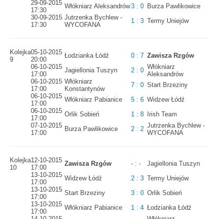
29-09-2015
Włókniarz Aleksandrów
3 : 0
Burza Pawlikowice
17:30
30-09-2015
Jutrzenka Bychlew -
1 : 3
Termy Uniejów
17:30
WYCOFANA
Kolejka
05-10-2015
Łodzianka Łódź
0 : 7
Zawisza Rzgów
9
20:00
06-10-2015
Włókniarz
Jagiellonia Tuszyn
2 : 0
17:00
Aleksandrów
06-10-2015
Włókniarz
7 : 0
Start Brzeziny
17:00
Konstantynów
06-10-2015
Włókniarz Pabianice
5 : 6
Widzew Łódź
17:00
06-10-2015
Orlik Sobień
1 : 8
Irish Team
17:00
07-10-2015
Jutrzenka Bychlew -
Burza Pawlikowice
2 : 2
17:00
WYCOFANA
Kolejka
12-10-2015
Zawisza Rzgów
- : -
Jagiellonia Tuszyn
10
17:00
13-10-2015
Widzew Łódź
2 : 3
Termy Uniejów
17:00
13-10-2015
Start Brzeziny
3 : 0
Orlik Sobień
17:00
13-10-2015
Włókniarz Pabianice
1 : 4
Łodzianka Łódź
17:00
14-10-2015
Włókniarz