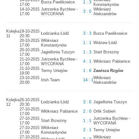
Burza Pawlikowice
1 : 3
17:00
Konstantynów
14-10-2015
Jutrzenka Bychlew -
Włókniarz
3 : 0
17:00
WYCOFANA
Aleksandrów
Kolejka
19-10-2015
Łodzianka Łódź
3 : 3
Burza Pawlikowice
11
20:30
20-10-2015
Włókniarz
1 : 1
Widzew Łódź
17:00
Konstantynów
20-10-2015
Jagiellonia Tuszyn
1 : 3
Start Brzeziny
17:00
21-10-2015
Jutrzenka Bychlew -
4 : 1
Włókniarz Pabianice
17:00
WYCOFANA
21-10-2015
Termy Uniejów
1 : 6
Zawisza Rzgów
19:00
23-10-2015
Włókniarz
Irish Team
14 : 1
20:00
Aleksandrów
Kolejka
26-10-2015
Łodzianka Łódź
3 : 0
Jagiellonia Tuszyn
12
20:30
27-10-2015
Włókniarz Pabianice
2 : 0
Orlik Sobień
17:00
27-10-2015
Jutrzenka Bychlew -
Start Brzeziny
1 : 1
17:00
WYCOFANA
27-10-2015
Włókniarz
2 : 1
Termy Uniejów
17:00
Konstantynów
27-10-2015
Włókniarz