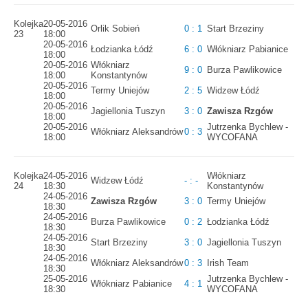
Kolejka
20-05-2016
Orlik Sobień
0 : 1
Start Brzeziny
23
18:00
20-05-2016
Łodzianka Łódź
6 : 0
Włókniarz Pabianice
18:00
20-05-2016
Włókniarz
9 : 0
Burza Pawlikowice
18:00
Konstantynów
20-05-2016
Termy Uniejów
2 : 5
Widzew Łódź
18:00
20-05-2016
Jagiellonia Tuszyn
3 : 0
Zawisza Rzgów
18:00
20-05-2016
Jutrzenka Bychlew -
Włókniarz Aleksandrów
0 : 3
18:00
WYCOFANA
Kolejka
24-05-2016
Włókniarz
Widzew Łódź
- : -
24
18:30
Konstantynów
24-05-2016
Zawisza Rzgów
3 : 0
Termy Uniejów
18:30
24-05-2016
Burza Pawlikowice
0 : 2
Łodzianka Łódź
18:30
24-05-2016
Start Brzeziny
3 : 0
Jagiellonia Tuszyn
18:30
24-05-2016
Włókniarz Aleksandrów
0 : 3
Irish Team
18:30
25-05-2016
Jutrzenka Bychlew -
Włókniarz Pabianice
4 : 1
18:30
WYCOFANA