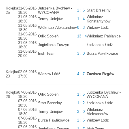
Kolejka
31-05-2016
Jutrzenka Bychlew -
2 : 5
Start Brzeziny
25
18:30
WYCOFANA
31-05-2016
Włókniarz
Termy Uniejów
1 : 4
18:30
Konstantynów
31-05-2016
Włókniarz Aleksandrów
0 : 3
Widzew Łódź
18:30
31-05-2016
Orlik Sobień
13 : 4
Włókniarz Pabianice
18:30
31-05-2016
Jagiellonia Tuszyn
- : -
Łodzianka Łódź
18:30
31-05-2016
Irish Team
3 : 0
Burza Pawlikowice
20:00
Kolejka
02-06-2016
Widzew Łódź
4 : 7
Zawisza Rzgów
20
17:30
Kolejka
07-06-2016
Jutrzenka Bychlew -
Orlik Sobień
1 : 5
26
18:30
WYCOFANA
07-06-2016
Start Brzeziny
1 : 2
Łodzianka Łódź
18:30
07-06-2016
Włókniarz
Termy Uniejów
3 : 0
18:30
Aleksandrów
07-06-2016
Burza Pawlikowice
2 : 5
Widzew Łódź
18:30
07-06-2016
Jagiellonia Tuszyn
1 : 7
Irish Team