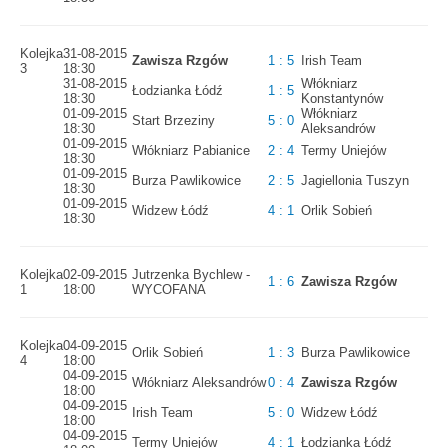
Kolejka
31-08-2015
Zawisza Rzgów
1 : 5
Irish Team
3
18:30
31-08-2015
Włókniarz
Łodzianka Łódź
1 : 5
18:30
Konstantynów
01-09-2015
Włókniarz
Start Brzeziny
5 : 0
18:30
Aleksandrów
01-09-2015
Włókniarz Pabianice
2 : 4
Termy Uniejów
18:30
01-09-2015
Burza Pawlikowice
2 : 5
Jagiellonia Tuszyn
18:30
01-09-2015
Widzew Łódź
4 : 1
Orlik Sobień
18:30
Kolejka
02-09-2015
Jutrzenka Bychlew -
1 : 6
Zawisza Rzgów
1
18:00
WYCOFANA
Kolejka
04-09-2015
Orlik Sobień
1 : 3
Burza Pawlikowice
4
18:00
04-09-2015
Włókniarz Aleksandrów
0 : 4
Zawisza Rzgów
18:00
04-09-2015
Irish Team
5 : 0
Widzew Łódź
18:00
04-09-2015
Termy Uniejów
4 : 1
Łodzianka Łódź