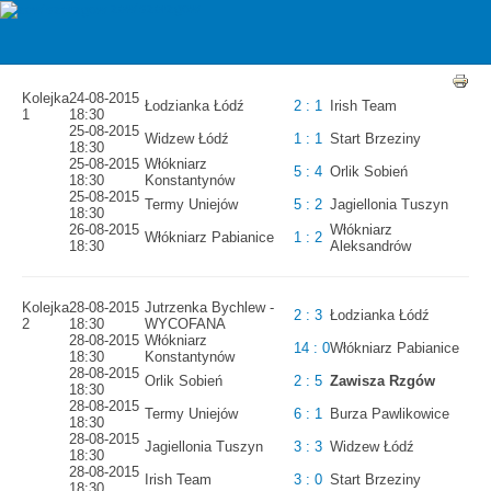
zawiszarzgow
Oldboye 2015/2016 - TERMINARZ
Kolejka
24-08-2015
Łodzianka Łódź
2 : 1
Irish Team
1
18:30
25-08-2015
Widzew Łódź
1 : 1
Start Brzeziny
18:30
25-08-2015
Włókniarz
5 : 4
Orlik Sobień
18:30
Konstantynów
25-08-2015
Termy Uniejów
5 : 2
Jagiellonia Tuszyn
18:30
26-08-2015
Włókniarz
Włókniarz Pabianice
1 : 2
18:30
Aleksandrów
Kolejka
28-08-2015
Jutrzenka Bychlew -
2 : 3
Łodzianka Łódź
2
18:30
WYCOFANA
28-08-2015
Włókniarz
14 : 0
Włókniarz Pabianice
18:30
Konstantynów
28-08-2015
Orlik Sobień
2 : 5
Zawisza Rzgów
18:30
28-08-2015
Termy Uniejów
6 : 1
Burza Pawlikowice
18:30
28-08-2015
Jagiellonia Tuszyn
3 : 3
Widzew Łódź
18:30
28-08-2015
Irish Team
3 : 0
Start Brzeziny
18:30