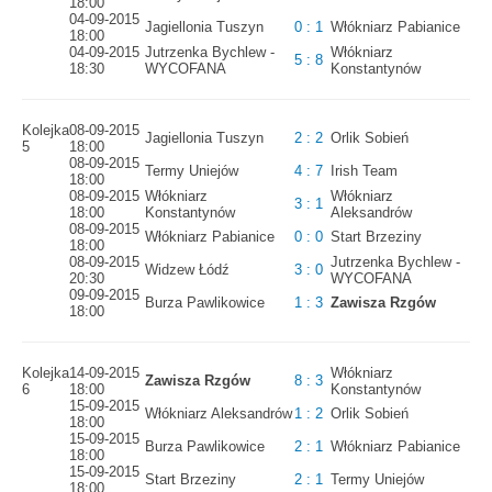
18:00
04-09-2015
Jagiellonia Tuszyn
0 : 1
Włókniarz Pabianice
18:00
04-09-2015
Jutrzenka Bychlew -
Włókniarz
5 : 8
18:30
WYCOFANA
Konstantynów
Kolejka
08-09-2015
Jagiellonia Tuszyn
2 : 2
Orlik Sobień
5
18:00
08-09-2015
Termy Uniejów
4 : 7
Irish Team
18:00
08-09-2015
Włókniarz
Włókniarz
3 : 1
18:00
Konstantynów
Aleksandrów
08-09-2015
Włókniarz Pabianice
0 : 0
Start Brzeziny
18:00
08-09-2015
Jutrzenka Bychlew -
Widzew Łódź
3 : 0
20:30
WYCOFANA
09-09-2015
Burza Pawlikowice
1 : 3
Zawisza Rzgów
18:00
Kolejka
14-09-2015
Włókniarz
Zawisza Rzgów
8 : 3
6
18:00
Konstantynów
15-09-2015
Włókniarz Aleksandrów
1 : 2
Orlik Sobień
18:00
15-09-2015
Burza Pawlikowice
2 : 1
Włókniarz Pabianice
18:00
15-09-2015
Start Brzeziny
2 : 1
Termy Uniejów
18:00