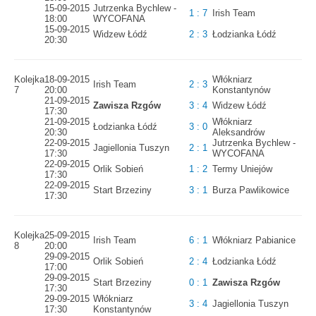
15-09-2015
Jutrzenka Bychlew -
1 : 7
Irish Team
18:00
WYCOFANA
15-09-2015
Widzew Łódź
2 : 3
Łodzianka Łódź
20:30
Kolejka
18-09-2015
Włókniarz
Irish Team
2 : 3
7
20:00
Konstantynów
21-09-2015
Zawisza Rzgów
3 : 4
Widzew Łódź
17:30
21-09-2015
Włókniarz
Łodzianka Łódź
3 : 0
20:30
Aleksandrów
22-09-2015
Jutrzenka Bychlew -
Jagiellonia Tuszyn
2 : 1
17:30
WYCOFANA
22-09-2015
Orlik Sobień
1 : 2
Termy Uniejów
17:30
22-09-2015
Start Brzeziny
3 : 1
Burza Pawlikowice
17:30
Kolejka
25-09-2015
Irish Team
6 : 1
Włókniarz Pabianice
8
20:00
29-09-2015
Orlik Sobień
2 : 4
Łodzianka Łódź
17:00
29-09-2015
Start Brzeziny
0 : 1
Zawisza Rzgów
17:30
29-09-2015
Włókniarz
3 : 4
Jagiellonia Tuszyn
17:30
Konstantynów