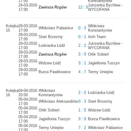
17:00
Konstantynów
24-03-2016
Jutrzenka Bychlew -
Zawisza Rzgów
12 : 0
17:00
WYCOFANA
Kolejka
29-03-2016
Włókniarz
Włókniarz Pabianice
0 : 3
15
17:00
Konstantynów
29-03-2016
Start Brzeziny
0 : 1
Irish Team
17:00
29-03-2016
Jutrzenka Bychlew -
Łodzianka Łódź
2 : 2
17:00
WYCOFANA
29-03-2016
Zawisza Rzgów
3 : 0
Orlik Sobień
17:00
29-03-2016
Widzew Łódź
3 : 1
Jagiellonia Tuszyn
17:00
29-03-2016
Burza Pawlikowice
4 : 7
Termy Uniejów
17:00
Kolejka
04-04-2016
Włókniarz
2 : 0
Łodzianka Łódź
16
20:00
Konstantynów
05-04-2016
Włókniarz Aleksandrów
0 : 3
Start Brzeziny
17:00
05-04-2016
Orlik Sobień
1 : 5
Widzew Łódź
17:00
05-04-2016
Jagiellonia Tuszyn
3 : 0
Burza Pawlikowice
17:00
05-04-2016
Termy Uniejów
7 : 2
Włókniarz Pabianice
17:00