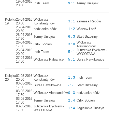
19-04-2016
Irish Team
9 : 1
Termy Uniejów
20:00
Kolejka
25-04-2016
Włókniarz
3 : 1
Zawisza Rzgów
19
20:00
Konstantynów
25-04-2016
Łodzianka Łódź
1 : 2
Widzew Łódź
20:30
26-04-2016
Termy Uniejów
6 : 3
Start Brzeziny
17:30
26-04-2016
Włókniarz
Orlik Sobień
3 : 0
17:30
Aleksandrów
26-04-2016
Jutrzenka Bychlew -
Irish Team
5 : 1
20:00
WYCOFANA
27-04-2016
Włókniarz Pabianice
5 : 1
Burza Pawlikowice
17:30
Kolejka
02-05-2016
Włókniarz
1 : 3
Irish Team
20
20:00
Konstantynów
03-05-2016
Burza Pawlikowice
- : -
Start Brzeziny
17:30
03-05-2016
Włókniarz Aleksandrów
0 : 3
Łodzianka Łódź
17:30
03-05-2016
Termy Uniejów
2 : 4
Orlik Sobień
17:30
03-05-2016
Jutrzenka Bychlew -
1 : 4
Jagiellonia Tuszyn
17:30
WYCOFANA