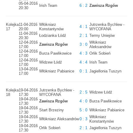
05-04-2016
Irish Team
6 : 2
Zawisza Rzgów
20:30
Kolejka
11-04-2016
Włókniarz
Jutrzenka Bychlew -
4 : 1
17
20:00
Konstantynów
WYCOFANA
11-04-2016
Łodzianka Łódź
2 : 1
Termy Uniejów
20:30
12-04-2016
Włókniarz
Zawisza Rzgów
3 : 0
17:00
Aleksandrów
12-04-2016
Burza Pawlikowice
4 : 3
Orlik Sobień
17:00
12-04-2016
Widzew Łódź
4 : 4
Irish Team
17:00
13-04-2016
Włókniarz Pabianice
0 : 1
Jagiellonia Tuszyn
17:00
Kolejka
19-04-2016
Jutrzenka Bychlew -
2 : 5
Widzew Łódź
18
17:30
WYCOFANA
19-04-2016
Zawisza Rzgów
4 : 0
Burza Pawlikowice
17:30
19-04-2016
Start Brzeziny
5 : 0
Włókniarz Pabianice
17:30
19-04-2016
Włókniarz
Włókniarz Aleksandrów
0 : 3
17:30
Konstantynów
19-04-2016
Orlik Sobień
2 : 1
Jagiellonia Tuszyn
17:30