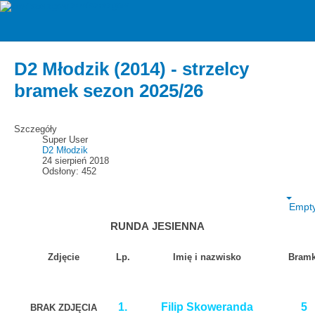
zawiszarzgow
Strzelcy bramek
D2 Młodzik (2014) - strzelcy
bramek sezon 2025/26
Szczegóły
Super User
D2 Młodzik
24 sierpień 2018
Odsłony: 452
Empt
RUNDA JESIENNA
Zdjęcie
Lp.
Imię i nazwisko
Bramk
1.
Filip Skoweranda
5
BRAK ZDJĘCIA