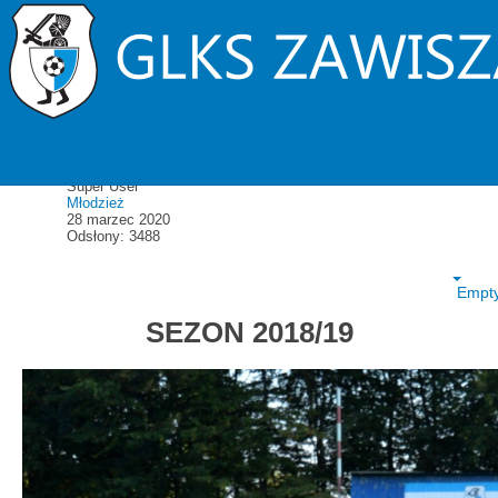
Historia
Rocznik 2011 - historia
zawiszarzgow
Szczegóły
Super User
Młodzież
28 marzec 2020
Odsłony: 3488
Empt
SEZON 2018/19