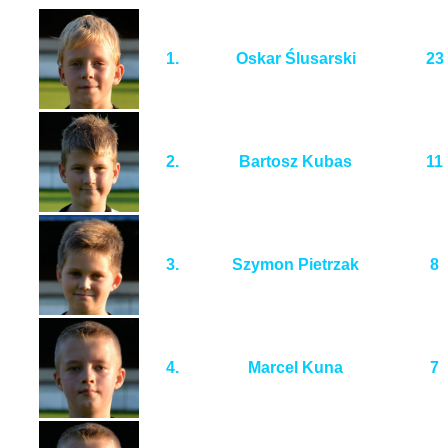
1.
Oskar Ślusarski
23
2.
Bartosz Kubas
11
3.
Szymon Pietrzak
8
4.
Marcel Kuna
7