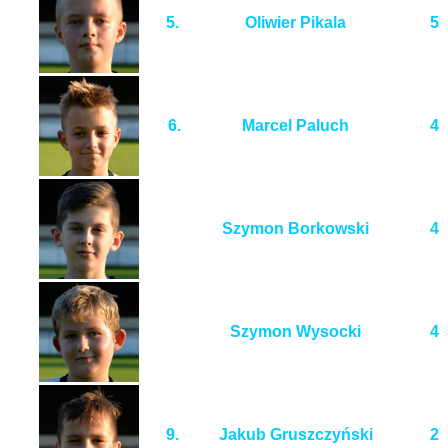
5.
Oliwier Pikala
5
6.
Marcel Paluch
4
Szymon Borkowski
4
Szymon Wysocki
4
9.
Jakub Gruszczyński
2