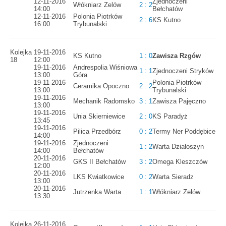
12-11-2016
Zjednoczeni
Włókniarz Zelów
2 : 2
14:00
Bełchatów
12-11-2016
Polonia Piotrków
2 : 6
KS Kutno
16:00
Trybunalski
Kolejka
19-11-2016
KS Kutno
1 : 0
Zawisza Rzgów
18
12:00
19-11-2016
Andrespolia Wiśniowa
1 : 1
Zjednoczeni Stryków
13:00
Góra
19-11-2016
Polonia Piotrków
Ceramika Opoczno
2 : 2
13:00
Trybunalski
19-11-2016
Mechanik Radomsko
3 : 1
Zawisza Pajęczno
13:00
19-11-2016
Unia Skierniewice
2 : 0
KS Paradyż
13:45
19-11-2016
Pilica Przedbórz
0 : 2
Termy Ner Poddębice
14:00
19-11-2016
Zjednoczeni
1 : 2
Warta Działoszyn
14:00
Bełchatów
20-11-2016
GKS II Bełchatów
3 : 2
Omega Kleszczów
12:00
20-11-2016
LKS Kwiatkowice
0 : 2
Warta Sieradz
13:00
20-11-2016
Jutrzenka Warta
1 : 1
Włókniarz Zelów
13:30
Kolejka
26-11-2016