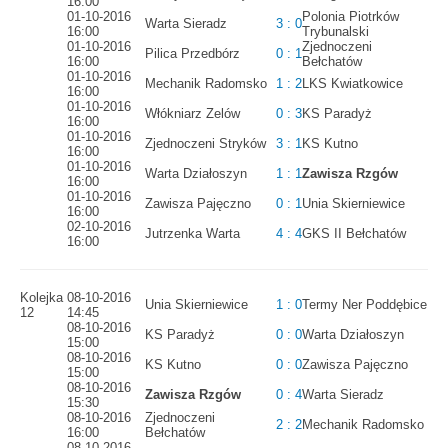
16:00
01-10-2016
Polonia Piotrków
Warta Sieradz
3 : 0
16:00
Trybunalski
01-10-2016
Zjednoczeni
Pilica Przedbórz
0 : 1
16:00
Bełchatów
01-10-2016
Mechanik Radomsko
1 : 2
LKS Kwiatkowice
16:00
01-10-2016
Włókniarz Zelów
0 : 3
KS Paradyż
16:00
01-10-2016
Zjednoczeni Stryków
3 : 1
KS Kutno
16:00
01-10-2016
Warta Działoszyn
1 : 1
Zawisza Rzgów
16:00
01-10-2016
Zawisza Pajęczno
0 : 1
Unia Skierniewice
16:00
02-10-2016
Jutrzenka Warta
4 : 4
GKS II Bełchatów
16:00
Kolejka
08-10-2016
Unia Skierniewice
1 : 0
Termy Ner Poddębice
12
14:45
08-10-2016
KS Paradyż
0 : 0
Warta Działoszyn
15:00
08-10-2016
KS Kutno
0 : 0
Zawisza Pajęczno
15:00
08-10-2016
Zawisza Rzgów
0 : 4
Warta Sieradz
15:30
08-10-2016
Zjednoczeni
2 : 2
Mechanik Radomsko
16:00
Bełchatów
08-10-2016