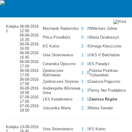
zawiszarzgow
IV LIGA 2016/2017 - TERMINARZ
Kolejka
06-08-2016
Mechanik Radomsko
0 : 2
Włókniarz Zelów
1
12:00
06-08-2016
Pilica Przedbórz
0 : 1
Warta Działoszyn
15:30
06-08-2016
KS Kutno
2 : 4
Omega Kleszczów
16:00
06-08-2016
Unia Skierniewice
1 : 1
GKS II Bełchatów
16:45
06-08-2016
Ceramika Opoczno
0 : 1
KS Paradyż
17:00
06-08-2016
Zjednoczeni
Polonia Piotrków
1 : 0
17:00
Bełchatów
Trybunalski
06-08-2016
Zjednoczeni Stryków
1 : 4
Zawisza Pajęczno
17:00
06-08-2016
Andrespolia Wiśniowa
1 : 3
Termy Ner Poddębice
18:00
Góra
07-08-2016
LKS Kwiatkowice
3 : 1
Zawisza Rzgów
17:00
07-08-2016
Jutrzenka Warta
2 : 3
Warta Sieradz
18:00
Kolejka
13-08-2016
Unia Skierniewice
1 : 1
KS Kutno
2
16:45