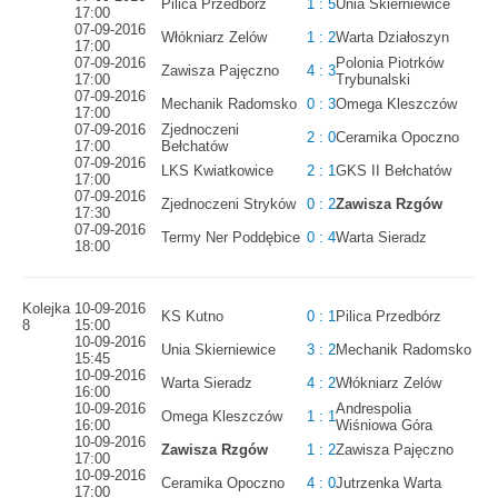
Pilica Przedbórz
1 : 5
Unia Skierniewice
17:00
07-09-2016
Włókniarz Zelów
1 : 2
Warta Działoszyn
17:00
07-09-2016
Polonia Piotrków
Zawisza Pajęczno
4 : 3
17:00
Trybunalski
07-09-2016
Mechanik Radomsko
0 : 3
Omega Kleszczów
17:00
07-09-2016
Zjednoczeni
2 : 0
Ceramika Opoczno
17:00
Bełchatów
07-09-2016
LKS Kwiatkowice
2 : 1
GKS II Bełchatów
17:00
07-09-2016
Zjednoczeni Stryków
0 : 2
Zawisza Rzgów
17:30
07-09-2016
Termy Ner Poddębice
0 : 4
Warta Sieradz
18:00
Kolejka
10-09-2016
KS Kutno
0 : 1
Pilica Przedbórz
8
15:00
10-09-2016
Unia Skierniewice
3 : 2
Mechanik Radomsko
15:45
10-09-2016
Warta Sieradz
4 : 2
Włókniarz Zelów
16:00
10-09-2016
Andrespolia
Omega Kleszczów
1 : 1
16:00
Wiśniowa Góra
10-09-2016
Zawisza Rzgów
1 : 2
Zawisza Pajęczno
17:00
10-09-2016
Ceramika Opoczno
4 : 0
Jutrzenka Warta
17:00