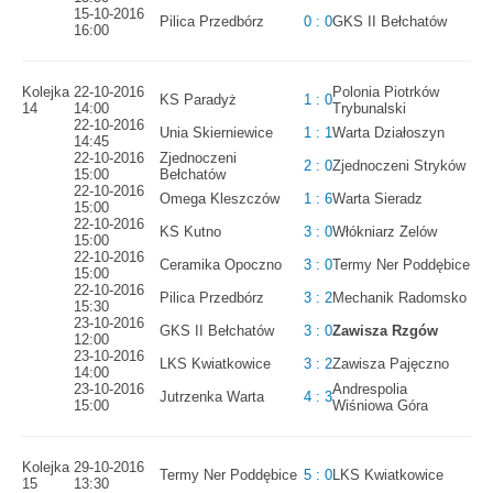
15-10-2016
Pilica Przedbórz
0 : 0
GKS II Bełchatów
16:00
Kolejka
22-10-2016
Polonia Piotrków
KS Paradyż
1 : 0
14
14:00
Trybunalski
22-10-2016
Unia Skierniewice
1 : 1
Warta Działoszyn
14:45
22-10-2016
Zjednoczeni
2 : 0
Zjednoczeni Stryków
15:00
Bełchatów
22-10-2016
Omega Kleszczów
1 : 6
Warta Sieradz
15:00
22-10-2016
KS Kutno
3 : 0
Włókniarz Zelów
15:00
22-10-2016
Ceramika Opoczno
3 : 0
Termy Ner Poddębice
15:00
22-10-2016
Pilica Przedbórz
3 : 2
Mechanik Radomsko
15:30
23-10-2016
GKS II Bełchatów
3 : 0
Zawisza Rzgów
12:00
23-10-2016
LKS Kwiatkowice
3 : 2
Zawisza Pajęczno
14:00
23-10-2016
Andrespolia
Jutrzenka Warta
4 : 3
15:00
Wiśniowa Góra
Kolejka
29-10-2016
Termy Ner Poddębice
5 : 0
LKS Kwiatkowice
15
13:30