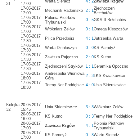
Warta Sieradz
4 : 2
Zawisza Rzgów
31
17:00
17-05-2017
Zjednoczeni
Mechanik Radomsko
2 : 1
17:00
Bełchatów
17-05-2017
Polonia Piotrków
0 : 5
GKS II Bełchatów
17:00
Trybunalski
17-05-2017
Włókniarz Zelów
0 : 1
Omega Kleszczów
17:00
17-05-2017
Pilica Przedbórz
4 : 1
Jutrzenka Warta
17:30
17-05-2017
Warta Działoszyn
0 : 0
KS Paradyż
17:30
17-05-2017
Zawisza Pajęczno
2 : 0
KS Kutno
17:30
17-05-2017
Zjednoczeni Stryków
1 : 1
Ceramika Opoczno
17:30
17-05-2017
Andrespolia Wiśniowa
2 : 3
LKS Kwiatkowice
18:00
Góra
17-05-2017
Termy Ner Poddębice
4 : 0
Unia Skierniewice
18:30
Kolejka
20-05-2017
Unia Skierniewice
3 : 3
Włókniarz Zelów
32
15:45
20-05-2017
KS Kutno
0 : 3
Termy Ner Poddębice
16:00
20-05-2017
Polonia Piotrków
Zawisza Rzgów
4 : 1
17:00
Trybunalski
20-05-2017
KS Paradyż
0 : 3
Warta Sieradz
17:00