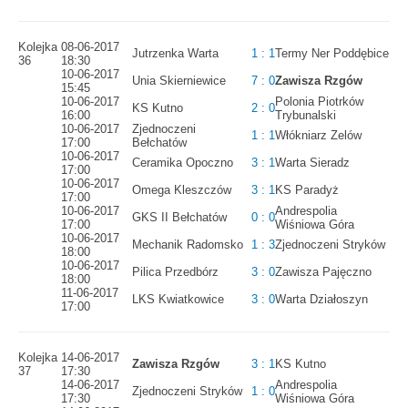
Kolejka
08-06-2017
Jutrzenka Warta
1 : 1
Termy Ner Poddębice
36
18:30
10-06-2017
Unia Skierniewice
7 : 0
Zawisza Rzgów
15:45
10-06-2017
Polonia Piotrków
KS Kutno
2 : 0
16:00
Trybunalski
10-06-2017
Zjednoczeni
1 : 1
Włókniarz Zelów
17:00
Bełchatów
10-06-2017
Ceramika Opoczno
3 : 1
Warta Sieradz
17:00
10-06-2017
Omega Kleszczów
3 : 1
KS Paradyż
17:00
10-06-2017
Andrespolia
GKS II Bełchatów
0 : 0
17:00
Wiśniowa Góra
10-06-2017
Mechanik Radomsko
1 : 3
Zjednoczeni Stryków
18:00
10-06-2017
Pilica Przedbórz
3 : 0
Zawisza Pajęczno
18:00
11-06-2017
LKS Kwiatkowice
3 : 0
Warta Działoszyn
17:00
Kolejka
14-06-2017
Zawisza Rzgów
3 : 1
KS Kutno
37
17:30
14-06-2017
Andrespolia
Zjednoczeni Stryków
1 : 0
17:30
Wiśniowa Góra