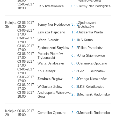
18:00
Wiśniowa Góra
31-05-2017
LKS Kwiatkowice
0 : 2
Termy Ner Poddębice
18:30
Kolejka
02-06-2017
Zjednoczeni
Termy Ner Poddębice
3 : 3
35
18:30
Bełchatów
03-06-2017
Zawisza Pajęczno
1 : 4
Jutrzenka Warta
17:00
03-06-2017
Warta Sieradz
1 : 1
KS Kutno
17:00
03-06-2017
Zjednoczeni Stryków
2 : 2
Pilica Przedbórz
17:00
03-06-2017
Polonia Piotrków
0 : 7
Unia Skierniewice
17:00
Trybunalski
03-06-2017
Warta Działoszyn
0 : 0
Ceramika Opoczno
17:00
03-06-2017
KS Paradyż
2 : 3
GKS II Bełchatów
17:00
03-06-2017
Zawisza Rzgów
2 : 4
Omega Kleszczów
17:00
03-06-2017
Włókniarz Zelów
0 : 3
LKS Kwiatkowice
17:30
03-06-2017
Andrespolia Wiśniowa
2 : 1
Mechanik Radomsko
18:00
Góra
Kolejka
06-06-2017
Ceramika Opoczno
2 : 0
Mechanik Radomsko
29
15:00