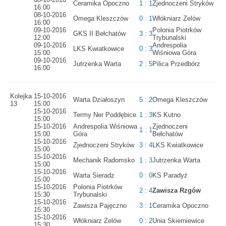
Ceramika Opoczno
1 : 1
Zjednoczeni Stryków
16:00
08-10-2016
Omega Kleszczów
0 : 1
Włókniarz Zelów
16:00
09-10-2016
Polonia Piotrków
GKS II Bełchatów
3 : 3
12:00
Trybunalski
09-10-2016
Andrespolia
LKS Kwiatkowice
0 : 3
15:00
Wiśniowa Góra
09-10-2016
Jutrzenka Warta
2 : 5
Pilica Przedbórz
16:00
Kolejka
15-10-2016
Warta Działoszyn
5 : 2
Omega Kleszczów
13
15:00
15-10-2016
Termy Ner Poddębice
1 : 3
KS Kutno
15:00
15-10-2016
Andrespolia Wiśniowa
Zjednoczeni
1 : 1
15:00
Góra
Bełchatów
15-10-2016
Zjednoczeni Stryków
3 : 4
LKS Kwiatkowice
15:00
15-10-2016
Mechanik Radomsko
1 : 3
Jutrzenka Warta
15:00
15-10-2016
Warta Sieradz
0 : 0
KS Paradyż
15:00
15-10-2016
Polonia Piotrków
2 : 4
Zawisza Rzgów
15:30
Trybunalski
15-10-2016
Zawisza Pajęczno
3 : 1
Ceramika Opoczno
15:30
15-10-2016
Włókniarz Zelów
0 : 2
Unia Skierniewice
15:30