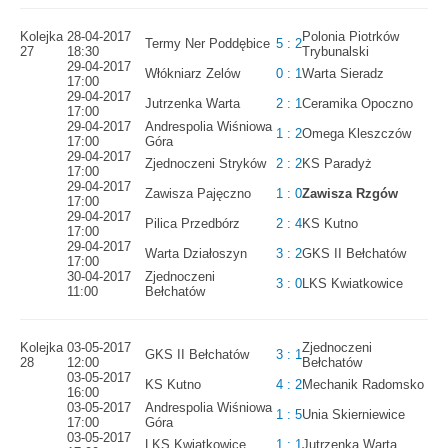
Kolejka
28-04-2017
Polonia Piotrków
Termy Ner Poddębice
5 : 2
27
18:30
Trybunalski
29-04-2017
Włókniarz Zelów
0 : 1
Warta Sieradz
17:00
29-04-2017
Jutrzenka Warta
2 : 1
Ceramika Opoczno
17:00
29-04-2017
Andrespolia Wiśniowa
1 : 2
Omega Kleszczów
17:00
Góra
29-04-2017
Zjednoczeni Stryków
2 : 2
KS Paradyż
17:00
29-04-2017
Zawisza Pajęczno
1 : 0
Zawisza Rzgów
17:00
29-04-2017
Pilica Przedbórz
2 : 4
KS Kutno
17:00
29-04-2017
Warta Działoszyn
3 : 2
GKS II Bełchatów
17:00
30-04-2017
Zjednoczeni
3 : 0
LKS Kwiatkowice
11:00
Bełchatów
Kolejka
03-05-2017
Zjednoczeni
GKS II Bełchatów
3 : 1
28
12:00
Bełchatów
03-05-2017
KS Kutno
4 : 2
Mechanik Radomsko
16:00
03-05-2017
Andrespolia Wiśniowa
1 : 5
Unia Skierniewice
17:00
Góra
03-05-2017
LKS Kwiatkowice
1 : 1
Jutrzenka Warta