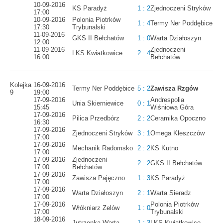
10-09-2016
KS Paradyż
1 : 2
Zjednoczeni Stryków
17:00
10-09-2016
Polonia Piotrków
1 : 4
Termy Ner Poddębice
17:30
Trybunalski
11-09-2016
GKS II Bełchatów
1 : 0
Warta Działoszyn
12:00
11-09-2016
Zjednoczeni
LKS Kwiatkowice
2 : 4
16:00
Bełchatów
Kolejka
16-09-2016
Termy Ner Poddębice
5 : 2
Zawisza Rzgów
9
19:00
17-09-2016
Andrespolia
Unia Skierniewice
0 : 1
15:45
Wiśniowa Góra
17-09-2016
Pilica Przedbórz
2 : 2
Ceramika Opoczno
16:30
17-09-2016
Zjednoczeni Stryków
3 : 1
Omega Kleszczów
17:00
17-09-2016
Mechanik Radomsko
2 : 2
KS Kutno
17:00
17-09-2016
Zjednoczeni
2 : 2
GKS II Bełchatów
17:00
Bełchatów
17-09-2016
Zawisza Pajęczno
1 : 3
KS Paradyż
17:00
17-09-2016
Warta Działoszyn
2 : 1
Warta Sieradz
17:00
17-09-2016
Polonia Piotrków
Włókniarz Zelów
1 : 0
17:00
Trybunalski
18-09-2016
Jutrzenka Warta
1 : 3
LKS Kwiatkowice