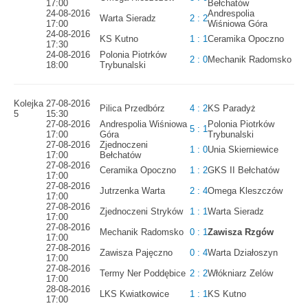
17:00
Bełchatów
24-08-2016
Andrespolia
Warta Sieradz
2 : 2
17:00
Wiśniowa Góra
24-08-2016
KS Kutno
1 : 1
Ceramika Opoczno
17:30
24-08-2016
Polonia Piotrków
2 : 0
Mechanik Radomsko
18:00
Trybunalski
Kolejka
27-08-2016
Pilica Przedbórz
4 : 2
KS Paradyż
5
15:30
27-08-2016
Andrespolia Wiśniowa
Polonia Piotrków
5 : 1
17:00
Góra
Trybunalski
27-08-2016
Zjednoczeni
1 : 0
Unia Skierniewice
17:00
Bełchatów
27-08-2016
Ceramika Opoczno
1 : 2
GKS II Bełchatów
17:00
27-08-2016
Jutrzenka Warta
2 : 4
Omega Kleszczów
17:00
27-08-2016
Zjednoczeni Stryków
1 : 1
Warta Sieradz
17:00
27-08-2016
Mechanik Radomsko
0 : 1
Zawisza Rzgów
17:00
27-08-2016
Zawisza Pajęczno
0 : 4
Warta Działoszyn
17:00
27-08-2016
Termy Ner Poddębice
2 : 2
Włókniarz Zelów
17:00
28-08-2016
LKS Kwiatkowice
1 : 1
KS Kutno
17:00