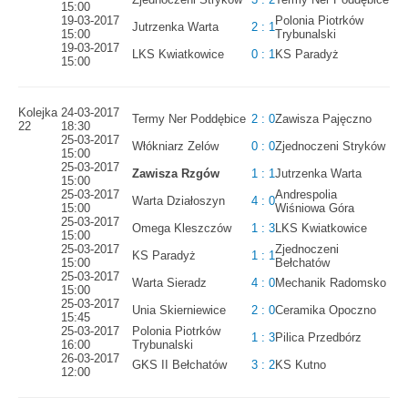
15:00
19-03-2017
Polonia Piotrków
Jutrzenka Warta
2 : 1
15:00
Trybunalski
19-03-2017
LKS Kwiatkowice
0 : 1
KS Paradyż
15:00
Kolejka
24-03-2017
Termy Ner Poddębice
2 : 0
Zawisza Pajęczno
22
18:30
25-03-2017
Włókniarz Zelów
0 : 0
Zjednoczeni Stryków
15:00
25-03-2017
Zawisza Rzgów
1 : 1
Jutrzenka Warta
15:00
25-03-2017
Andrespolia
Warta Działoszyn
4 : 0
15:00
Wiśniowa Góra
25-03-2017
Omega Kleszczów
1 : 3
LKS Kwiatkowice
15:00
25-03-2017
Zjednoczeni
KS Paradyż
1 : 1
15:00
Bełchatów
25-03-2017
Warta Sieradz
4 : 0
Mechanik Radomsko
15:00
25-03-2017
Unia Skierniewice
2 : 0
Ceramika Opoczno
15:45
25-03-2017
Polonia Piotrków
1 : 3
Pilica Przedbórz
16:00
Trybunalski
26-03-2017
GKS II Bełchatów
3 : 2
KS Kutno
12:00