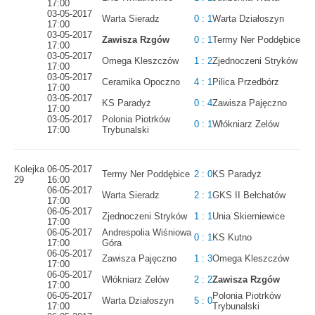
17:00
03-05-2017
Warta Sieradz
0 : 1
Warta Działoszyn
17:00
03-05-2017
Zawisza Rzgów
0 : 1
Termy Ner Poddębice
17:00
03-05-2017
Omega Kleszczów
1 : 2
Zjednoczeni Stryków
17:00
03-05-2017
Ceramika Opoczno
4 : 1
Pilica Przedbórz
17:00
03-05-2017
KS Paradyż
0 : 4
Zawisza Pajęczno
17:00
03-05-2017
Polonia Piotrków
0 : 1
Włókniarz Zelów
17:00
Trybunalski
Kolejka
06-05-2017
Termy Ner Poddębice
2 : 0
KS Paradyż
29
16:00
06-05-2017
Warta Sieradz
2 : 1
GKS II Bełchatów
17:00
06-05-2017
Zjednoczeni Stryków
1 : 1
Unia Skierniewice
17:00
06-05-2017
Andrespolia Wiśniowa
0 : 1
KS Kutno
17:00
Góra
06-05-2017
Zawisza Pajęczno
1 : 3
Omega Kleszczów
17:00
06-05-2017
Włókniarz Zelów
2 : 2
Zawisza Rzgów
17:00
06-05-2017
Polonia Piotrków
Warta Działoszyn
5 : 0
17:00
Trybunalski