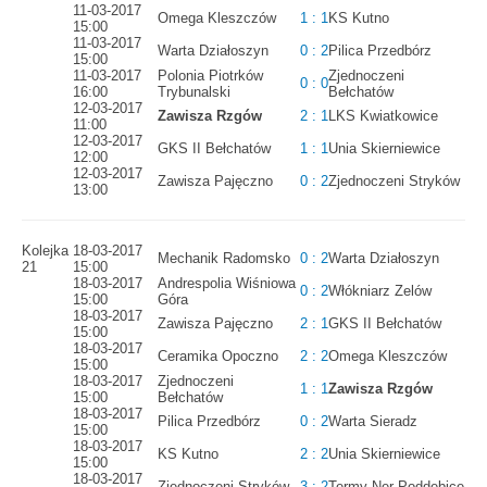
11-03-2017
Omega Kleszczów
1 : 1
KS Kutno
15:00
11-03-2017
Warta Działoszyn
0 : 2
Pilica Przedbórz
15:00
11-03-2017
Polonia Piotrków
Zjednoczeni
0 : 0
16:00
Trybunalski
Bełchatów
12-03-2017
Zawisza Rzgów
2 : 1
LKS Kwiatkowice
11:00
12-03-2017
GKS II Bełchatów
1 : 1
Unia Skierniewice
12:00
12-03-2017
Zawisza Pajęczno
0 : 2
Zjednoczeni Stryków
13:00
Kolejka
18-03-2017
Mechanik Radomsko
0 : 2
Warta Działoszyn
21
15:00
18-03-2017
Andrespolia Wiśniowa
0 : 2
Włókniarz Zelów
15:00
Góra
18-03-2017
Zawisza Pajęczno
2 : 1
GKS II Bełchatów
15:00
18-03-2017
Ceramika Opoczno
2 : 2
Omega Kleszczów
15:00
18-03-2017
Zjednoczeni
1 : 1
Zawisza Rzgów
15:00
Bełchatów
18-03-2017
Pilica Przedbórz
0 : 2
Warta Sieradz
15:00
18-03-2017
KS Kutno
2 : 2
Unia Skierniewice
15:00
18-03-2017
Zjednoczeni Stryków
3 : 2
Termy Ner Poddębice