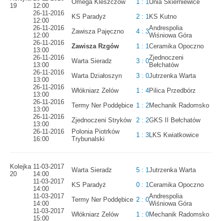
Omega Kleszczów
1 : 1
Unia Skierniewice
19
12:00
26-11-2016
KS Paradyż
2 : 1
KS Kutno
12:00
26-11-2016
Andrespolia
Zawisza Pajęczno
4 : 3
12:00
Wiśniowa Góra
26-11-2016
Zawisza Rzgów
1 : 1
Ceramika Opoczno
13:00
26-11-2016
Zjednoczeni
Warta Sieradz
3 : 0
13:00
Bełchatów
26-11-2016
Warta Działoszyn
3 : 0
Jutrzenka Warta
13:00
26-11-2016
Włókniarz Zelów
1 : 4
Pilica Przedbórz
13:00
26-11-2016
Termy Ner Poddębice
1 : 2
Mechanik Radomsko
13:00
26-11-2016
Zjednoczeni Stryków
2 : 2
GKS II Bełchatów
13:00
26-11-2016
Polonia Piotrków
1 : 3
LKS Kwiatkowice
16:00
Trybunalski
Kolejka
11-03-2017
Warta Sieradz
5 : 1
Jutrzenka Warta
20
14:00
11-03-2017
KS Paradyż
0 : 1
Ceramika Opoczno
14:00
11-03-2017
Andrespolia
Termy Ner Poddębice
2 : 0
14:00
Wiśniowa Góra
11-03-2017
Włókniarz Zelów
1 : 0
Mechanik Radomsko
15:00