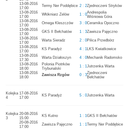
13-08-2016
Termy Ner Poddębice
2 : 2
Zjednoczeni Stryków
17:00
13-08-2016
Andrespolia
Włókniarz Zelów
1 : 0
17:00
Wiśniowa Góra
13-08-2016
Omega Kleszczów
3 : 0
Ceramika Opoczno
17:00
13-08-2016
GKS II Bełchatów
1 : 3
Zawisza Pajęczno
17:00
13-08-2016
Warta Sieradz
2 : 0
Pilica Przedbórz
17:00
13-08-2016
KS Paradyż
4 : 1
LKS Kwiatkowice
17:00
13-08-2016
Warta Działoszyn
4 : 0
Mechanik Radomsko
17:30
13-08-2016
Polonia Piotrków
1 : 1
Jutrzenka Warta
18:00
Trybunalski
13-08-2016
Zjednoczeni
Zawisza Rzgów
0 : 3
18:00
Bełchatów
Kolejka
17-08-2016
KS Paradyż
5 : 0
Jutrzenka Warta
4
17:00
Kolejka
20-08-2016
KS Kutno
1 : 1
GKS II Bełchatów
3
15:00
20-08-2016
Zawisza Pajęczno
1 : 1
Termy Ner Poddębice
17:00