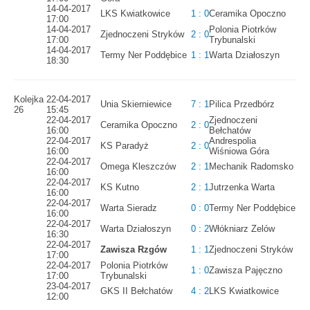
14-04-2017
LKS Kwiatkowice
1 : 0
Ceramika Opoczno
17:00
14-04-2017
Polonia Piotrków
Zjednoczeni Stryków
2 : 0
17:00
Trybunalski
14-04-2017
Termy Ner Poddębice
1 : 1
Warta Działoszyn
18:30
Kolejka
22-04-2017
Unia Skierniewice
7 : 1
Pilica Przedbórz
26
15:45
22-04-2017
Zjednoczeni
Ceramika Opoczno
2 : 0
16:00
Bełchatów
22-04-2017
Andrespolia
KS Paradyż
2 : 0
16:00
Wiśniowa Góra
22-04-2017
Omega Kleszczów
2 : 1
Mechanik Radomsko
16:00
22-04-2017
KS Kutno
2 : 1
Jutrzenka Warta
16:00
22-04-2017
Warta Sieradz
0 : 0
Termy Ner Poddębice
16:00
22-04-2017
Warta Działoszyn
0 : 2
Włókniarz Zelów
16:30
22-04-2017
Zawisza Rzgów
1 : 1
Zjednoczeni Stryków
17:00
22-04-2017
Polonia Piotrków
1 : 0
Zawisza Pajęczno
17:00
Trybunalski
23-04-2017
GKS II Bełchatów
4 : 2
LKS Kwiatkowice
12:00