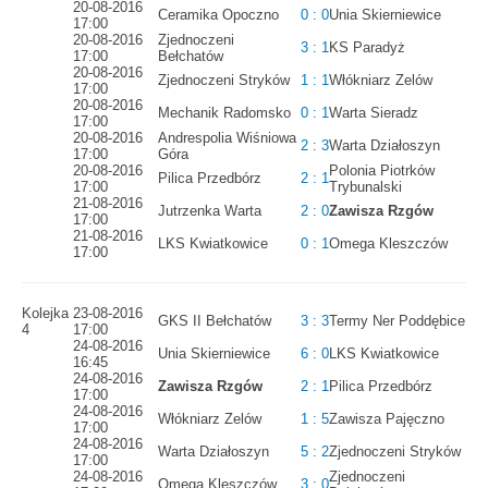
20-08-2016
Ceramika Opoczno
0 : 0
Unia Skierniewice
17:00
20-08-2016
Zjednoczeni
3 : 1
KS Paradyż
17:00
Bełchatów
20-08-2016
Zjednoczeni Stryków
1 : 1
Włókniarz Zelów
17:00
20-08-2016
Mechanik Radomsko
0 : 1
Warta Sieradz
17:00
20-08-2016
Andrespolia Wiśniowa
2 : 3
Warta Działoszyn
17:00
Góra
20-08-2016
Polonia Piotrków
Pilica Przedbórz
2 : 1
17:00
Trybunalski
21-08-2016
Jutrzenka Warta
2 : 0
Zawisza Rzgów
17:00
21-08-2016
LKS Kwiatkowice
0 : 1
Omega Kleszczów
17:00
Kolejka
23-08-2016
GKS II Bełchatów
3 : 3
Termy Ner Poddębice
4
17:00
24-08-2016
Unia Skierniewice
6 : 0
LKS Kwiatkowice
16:45
24-08-2016
Zawisza Rzgów
2 : 1
Pilica Przedbórz
17:00
24-08-2016
Włókniarz Zelów
1 : 5
Zawisza Pajęczno
17:00
24-08-2016
Warta Działoszyn
5 : 2
Zjednoczeni Stryków
17:00
24-08-2016
Zjednoczeni
Omega Kleszczów
3 : 0