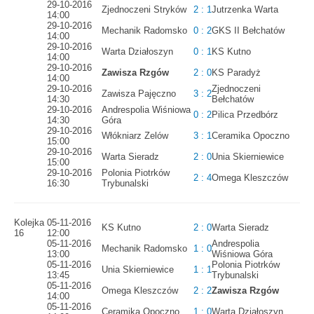
29-10-2016
Zjednoczeni Stryków
2 : 1
Jutrzenka Warta
14:00
29-10-2016
Mechanik Radomsko
0 : 2
GKS II Bełchatów
14:00
29-10-2016
Warta Działoszyn
0 : 1
KS Kutno
14:00
29-10-2016
Zawisza Rzgów
2 : 0
KS Paradyż
14:00
29-10-2016
Zjednoczeni
Zawisza Pajęczno
3 : 2
14:30
Bełchatów
29-10-2016
Andrespolia Wiśniowa
0 : 2
Pilica Przedbórz
14:30
Góra
29-10-2016
Włókniarz Zelów
3 : 1
Ceramika Opoczno
15:00
29-10-2016
Warta Sieradz
2 : 0
Unia Skierniewice
15:00
29-10-2016
Polonia Piotrków
2 : 4
Omega Kleszczów
16:30
Trybunalski
Kolejka
05-11-2016
KS Kutno
2 : 0
Warta Sieradz
16
12:00
05-11-2016
Andrespolia
Mechanik Radomsko
1 : 0
13:00
Wiśniowa Góra
05-11-2016
Polonia Piotrków
Unia Skierniewice
1 : 1
13:45
Trybunalski
05-11-2016
Omega Kleszczów
2 : 2
Zawisza Rzgów
14:00
05-11-2016
Ceramika Opoczno
1 : 0
Warta Działoszyn