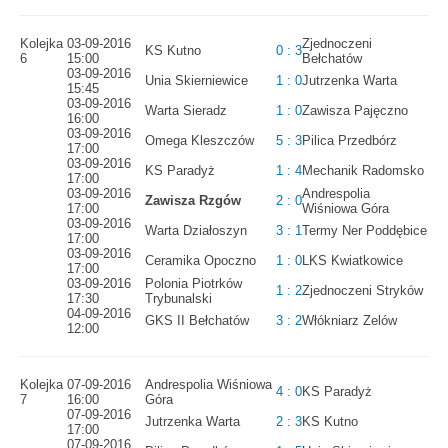
Kolejka
03-09-2016
Zjednoczeni
KS Kutno
0 : 3
6
15:00
Bełchatów
03-09-2016
Unia Skierniewice
1 : 0
Jutrzenka Warta
15:45
03-09-2016
Warta Sieradz
1 : 0
Zawisza Pajęczno
16:00
03-09-2016
Omega Kleszczów
5 : 3
Pilica Przedbórz
17:00
03-09-2016
KS Paradyż
1 : 4
Mechanik Radomsko
17:00
03-09-2016
Andrespolia
Zawisza Rzgów
2 : 0
17:00
Wiśniowa Góra
03-09-2016
Warta Działoszyn
3 : 1
Termy Ner Poddębice
17:00
03-09-2016
Ceramika Opoczno
1 : 0
LKS Kwiatkowice
17:00
03-09-2016
Polonia Piotrków
1 : 2
Zjednoczeni Stryków
17:30
Trybunalski
04-09-2016
GKS II Bełchatów
3 : 2
Włókniarz Zelów
12:00
Kolejka
07-09-2016
Andrespolia Wiśniowa
4 : 0
KS Paradyż
7
16:00
Góra
07-09-2016
Jutrzenka Warta
2 : 3
KS Kutno
17:00
07-09-2016