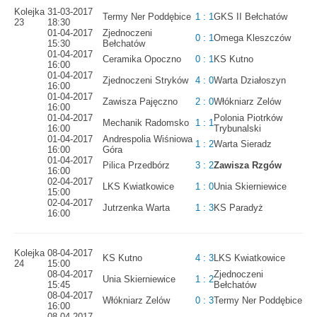
Kolejka
31-03-2017
Termy Ner Poddębice
1 : 1
GKS II Bełchatów
23
18:30
01-04-2017
Zjednoczeni
0 : 1
Omega Kleszczów
15:30
Bełchatów
01-04-2017
Ceramika Opoczno
0 : 1
KS Kutno
16:00
01-04-2017
Zjednoczeni Stryków
4 : 0
Warta Działoszyn
16:00
01-04-2017
Zawisza Pajęczno
2 : 0
Włókniarz Zelów
16:00
01-04-2017
Polonia Piotrków
Mechanik Radomsko
1 : 1
16:00
Trybunalski
01-04-2017
Andrespolia Wiśniowa
1 : 2
Warta Sieradz
16:00
Góra
01-04-2017
Pilica Przedbórz
3 : 2
Zawisza Rzgów
16:00
02-04-2017
LKS Kwiatkowice
1 : 0
Unia Skierniewice
15:00
02-04-2017
Jutrzenka Warta
1 : 3
KS Paradyż
16:00
Kolejka
08-04-2017
KS Kutno
4 : 3
LKS Kwiatkowice
24
15:00
08-04-2017
Zjednoczeni
Unia Skierniewice
1 : 2
15:45
Bełchatów
08-04-2017
Włókniarz Zelów
0 : 3
Termy Ner Poddębice
16:00
08-04-2017