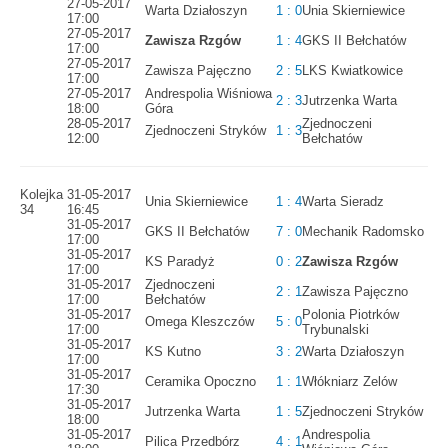
27-05-2017
Warta Działoszyn
1 : 0
Unia Skierniewice
17:00
27-05-2017
Zawisza Rzgów
1 : 4
GKS II Bełchatów
17:00
27-05-2017
Zawisza Pajęczno
2 : 5
LKS Kwiatkowice
17:00
27-05-2017
Andrespolia Wiśniowa
2 : 3
Jutrzenka Warta
18:00
Góra
28-05-2017
Zjednoczeni
Zjednoczeni Stryków
1 : 3
12:00
Bełchatów
Kolejka
31-05-2017
Unia Skierniewice
1 : 4
Warta Sieradz
34
16:45
31-05-2017
GKS II Bełchatów
7 : 0
Mechanik Radomsko
17:00
31-05-2017
KS Paradyż
0 : 2
Zawisza Rzgów
17:00
31-05-2017
Zjednoczeni
2 : 1
Zawisza Pajęczno
17:00
Bełchatów
31-05-2017
Polonia Piotrków
Omega Kleszczów
5 : 0
17:00
Trybunalski
31-05-2017
KS Kutno
3 : 2
Warta Działoszyn
17:00
31-05-2017
Ceramika Opoczno
1 : 1
Włókniarz Zelów
17:30
31-05-2017
Jutrzenka Warta
1 : 5
Zjednoczeni Stryków
18:00
31-05-2017
Andrespolia
Pilica Przedbórz
4 : 1