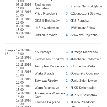
14:00
05-11-2016
Zjednoczeni
4 : 2
Termy Ner Poddębice
14:00
Bełchatów
05-11-2016
Pilica Przedbórz
3 : 0
Zjednoczeni Stryków
15:00
06-11-2016
GKS II Bełchatów
1 : 0
KS Paradyż
12:00
06-11-2016
LKS Kwiatkowice
1 : 1
Włókniarz Zelów
13:00
06-11-2016
Jutrzenka Warta
4 : 3
Zawisza Pajęczno
14:00
Kolejka
12-11-2016
KS Paradyż
6 : 1
Omega Kleszczów
17
13:00
12-11-2016
Zjednoczeni Stryków
0 : 4
Mechanik Radomsko
13:00
12-11-2016
Termy Ner Poddębice
5 : 2
Jutrzenka Warta
13:00
12-11-2016
Warta Sieradz
1 : 0
Ceramika Opoczno
13:00
12-11-2016
Zawisza Rzgów
2 : 0
Unia Skierniewice
13:00
12-11-2016
Warta Działoszyn
4 : 2
LKS Kwiatkowice
13:00
12-11-2016
Andrespolia Wiśniowa
0 : 4
GKS II Bełchatów
13:30
Góra
12-11-2016
Zawisza Pajęczno
3 : 1
Pilica Przedbórz
13:30