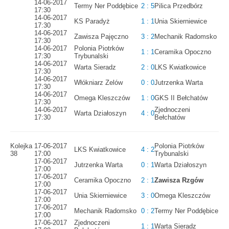
14-06-2017
Termy Ner Poddębice
2 : 5
Pilica Przedbórz
17:30
14-06-2017
KS Paradyż
1 : 1
Unia Skierniewice
17:30
14-06-2017
Zawisza Pajęczno
3 : 2
Mechanik Radomsko
17:30
14-06-2017
Polonia Piotrków
1 : 1
Ceramika Opoczno
17:30
Trybunalski
14-06-2017
Warta Sieradz
2 : 0
LKS Kwiatkowice
17:30
14-06-2017
Włókniarz Zelów
0 : 0
Jutrzenka Warta
17:30
14-06-2017
Omega Kleszczów
1 : 0
GKS II Bełchatów
17:30
14-06-2017
Zjednoczeni
Warta Działoszyn
4 : 0
17:30
Bełchatów
Kolejka
17-06-2017
Polonia Piotrków
LKS Kwiatkowice
4 : 2
38
17:00
Trybunalski
17-06-2017
Jutrzenka Warta
0 : 1
Warta Działoszyn
17:00
17-06-2017
Ceramika Opoczno
2 : 1
Zawisza Rzgów
17:00
17-06-2017
Unia Skierniewice
3 : 0
Omega Kleszczów
17:00
17-06-2017
Mechanik Radomsko
0 : 2
Termy Ner Poddębice
17:00
17-06-2017
Zjednoczeni
1 : 1
Warta Sieradz