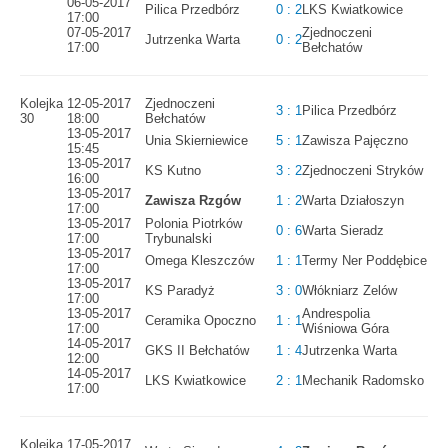
06-05-2017
Pilica Przedbórz
0 : 2
LKS Kwiatkowice
17:00
07-05-2017
Zjednoczeni
Jutrzenka Warta
0 : 2
17:00
Bełchatów
Kolejka
12-05-2017
Zjednoczeni
3 : 1
Pilica Przedbórz
30
18:00
Bełchatów
13-05-2017
Unia Skierniewice
5 : 1
Zawisza Pajęczno
15:45
13-05-2017
KS Kutno
3 : 2
Zjednoczeni Stryków
16:00
13-05-2017
Zawisza Rzgów
1 : 2
Warta Działoszyn
17:00
13-05-2017
Polonia Piotrków
0 : 6
Warta Sieradz
17:00
Trybunalski
13-05-2017
Omega Kleszczów
1 : 1
Termy Ner Poddębice
17:00
13-05-2017
KS Paradyż
3 : 0
Włókniarz Zelów
17:00
13-05-2017
Andrespolia
Ceramika Opoczno
1 : 1
17:00
Wiśniowa Góra
14-05-2017
GKS II Bełchatów
1 : 4
Jutrzenka Warta
12:00
14-05-2017
LKS Kwiatkowice
2 : 1
Mechanik Radomsko
17:00
Kolejka
17-05-2017