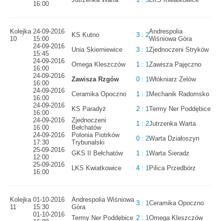
16:00
Kolejka
24-09-2016
Andrespolia
KS Kutno
3 : 2
10
15:00
Wiśniowa Góra
24-09-2016
Unia Skierniewice
3 : 1
Zjednoczeni Stryków
15:45
24-09-2016
Omega Kleszczów
1 : 1
Zawisza Pajęczno
16:00
24-09-2016
Zawisza Rzgów
0 : 1
Włókniarz Zelów
16:00
24-09-2016
Ceramika Opoczno
1 : 1
Mechanik Radomsko
16:00
24-09-2016
KS Paradyż
2 : 1
Termy Ner Poddębice
16:00
24-09-2016
Zjednoczeni
1 : 2
Jutrzenka Warta
16:00
Bełchatów
24-09-2016
Polonia Piotrków
0 : 2
Warta Działoszyn
17:30
Trybunalski
25-09-2016
GKS II Bełchatów
1 : 1
Warta Sieradz
12:00
25-09-2016
LKS Kwiatkowice
4 : 1
Pilica Przedbórz
16:00
Kolejka
01-10-2016
Andrespolia Wiśniowa
3 : 1
Ceramika Opoczno
11
15:30
Góra
01-10-2016
Termy Ner Poddębice
2 : 1
Omega Kleszczów