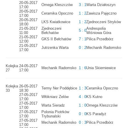
20-05-2017
Omega Kleszczów
3 : 1
Warta Działoszyn
17:00
20-05-2017
Ceramika Opoczno
1 : 2
Zawisza Pajęczno
17:00
20-05-2017
LKS Kwiatkowice
1 : 2
Zjednoczeni Stryków
18:00
21-05-2017
Zjednoczeni
Andrespolia
5 : 0
11:00
Bełchatów
Wiśniowa Góra
21-05-2017
GKS II Bełchatów
7 : 1
Pilica Przedbórz
12:00
21-05-2017
Jutrzenka Warta
0 : 2
Mechanik Radomsko
17:00
Kolejka
24-05-2017
Mechanik Radomsko
1 : 6
Unia Skierniewice
27
17:00
Kolejka
26-05-2017
Termy Ner Poddębice
1 : 3
Ceramika Opoczno
33
18:30
27-05-2017
Włókniarz Zelów
4 : 0
KS Kutno
17:00
27-05-2017
Warta Sieradz
1 : 0
Omega Kleszczów
17:00
27-05-2017
Polonia Piotrków
0 : 0
KS Paradyż
17:00
Trybunalski
27-05-2017
Mechanik Radomsko
0 : 3
Pilica Przedbórz
17:00