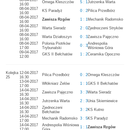
Omega Kleszczów
5 : 1
Jutrzenka Warta
16:00
08-04-2017
KS Paradyż
0 : 2
Pilica Przedbórz
16:00
08-04-2017
Zawisza Rzgów
1 : 1
Mechanik Radomsko
16:00
08-04-2017
Warta Sieradz
2 : 0
Zjednoczeni Stryków
16:00
08-04-2017
Warta Działoszyn
0 : 3
Zawisza Pajęczno
16:00
08-04-2017
Polonia Piotrków
Andrespolia
0 : 3
17:00
Trybunalski
Wiśniowa Góra
09-04-2017
GKS II Bełchatów
1 : 2
Ceramika Opoczno
12:00
Kolejka
12-04-2017
Pilica Przedbórz
0 : 2
Omega Kleszczów
25
16:30
13-04-2017
Włókniarz Zelów
1 : 1
GKS II Bełchatów
17:00
14-04-2017
Zawisza Pajęczno
3 : 3
Warta Sieradz
16:30
14-04-2017
Jutrzenka Warta
2 : 3
Unia Skierniewice
16:30
14-04-2017
Zjednoczeni
3 : 2
KS Kutno
16:30
Bełchatów
14-04-2017
Mechanik Radomsko
3 : 5
KS Paradyż
17:00
14-04-2017
Andrespolia Wiśniowa
1 : 1
Zawisza Rzgów
17:00
Góra