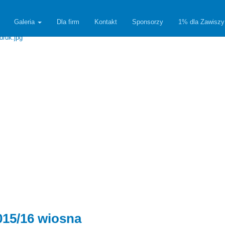
Galeria
Dla firm
Kontakt
Sponsorzy
1% dla Zawiszy
015/16 wiosna