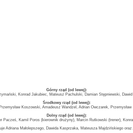
Górny rząd (od lewej):
zymański, Konrad Jakubiec, Mateusz Pachulski, Damian Stępniewski, Dawi
Środkowy rząd (od lewej):
 Przemysław Koszowski, Amadeusz Wandzel, Adrian Owczarek, Przemysław
Dolny rząd (od lewej):
r Pacześ, Kamil Poros (kierownik drużyny), Marcin Rutkowski (trener), Kon
kuje Adriana Małolepszego, Dawida Kasprzaka, Mateusza Majdzińskiego oraz A