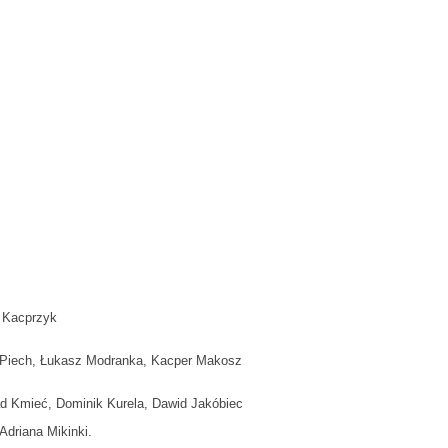
d Kacprzyk
 Piech, Łukasz Modranka, Kacper Makosz
rad Kmieć, Dominik Kurela, Dawid Jakóbiec
driana Mikinki.