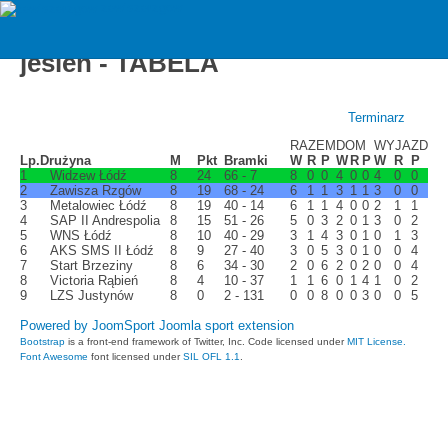
zawiszarzgow
C2 Trampkarz gr. 1 2019/2020
jesień - TABELA
Terminarz
RAZEM
DOM
WYJAZD
Lp.
Drużyna
M
Pkt
Bramki
W
R
P
W
R
P
W
R
P
1
Widzew Łódź
8
24
66 - 7
8
0
0
4
0
0
4
0
0
2
Zawisza Rzgów
8
19
68 - 24
6
1
1
3
1
1
3
0
0
3
Metalowiec Łódź
8
19
40 - 14
6
1
1
4
0
0
2
1
1
4
SAP II Andrespolia
8
15
51 - 26
5
0
3
2
0
1
3
0
2
5
WNS Łódź
8
10
40 - 29
3
1
4
3
0
1
0
1
3
6
AKS SMS II Łódź
8
9
27 - 40
3
0
5
3
0
1
0
0
4
7
Start Brzeziny
8
6
34 - 30
2
0
6
2
0
2
0
0
4
8
Victoria Rąbień
8
4
10 - 37
1
1
6
0
1
4
1
0
2
9
LZS Justynów
8
0
2 - 131
0
0
8
0
0
3
0
0
5
Powered by JoomSport Joomla sport extension
Bootstrap
is a front-end framework of Twitter, Inc. Code licensed under
MIT License.
Font Awesome
font licensed under
SIL OFL 1.1
.