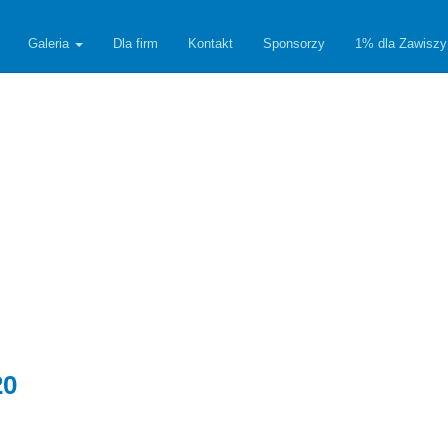
Galeria
Dla firm
Kontakt
Sponsorzy
1% dla Zawiszy
20