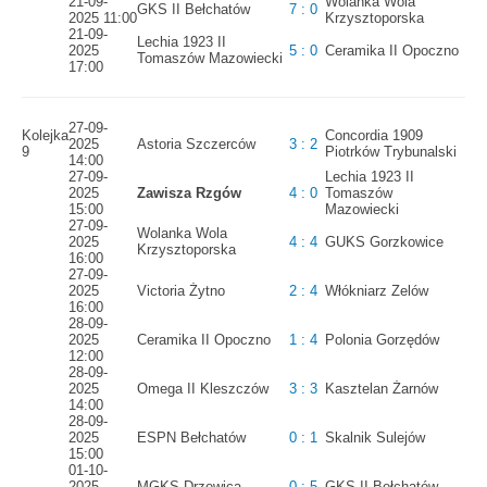
21-09-
Wolanka Wola
GKS II Bełchatów
7 : 0
2025 11:00
Krzysztoporska
21-09-
Lechia 1923 II
2025
5 : 0
Ceramika II Opoczno
Tomaszów Mazowiecki
17:00
27-09-
Kolejka
Concordia 1909
2025
Astoria Szczerców
3 : 2
9
Piotrków Trybunalski
14:00
27-09-
Lechia 1923 II
2025
Zawisza Rzgów
4 : 0
Tomaszów
15:00
Mazowiecki
27-09-
Wolanka Wola
2025
4 : 4
GUKS Gorzkowice
Krzysztoporska
16:00
27-09-
2025
Victoria Żytno
2 : 4
Włókniarz Zelów
16:00
28-09-
2025
Ceramika II Opoczno
1 : 4
Polonia Gorzędów
12:00
28-09-
2025
Omega II Kleszczów
3 : 3
Kasztelan Żarnów
14:00
28-09-
2025
ESPN Bełchatów
0 : 1
Skalnik Sulejów
15:00
01-10-
2025
MGKS Drzewica
0 : 5
GKS II Bełchatów