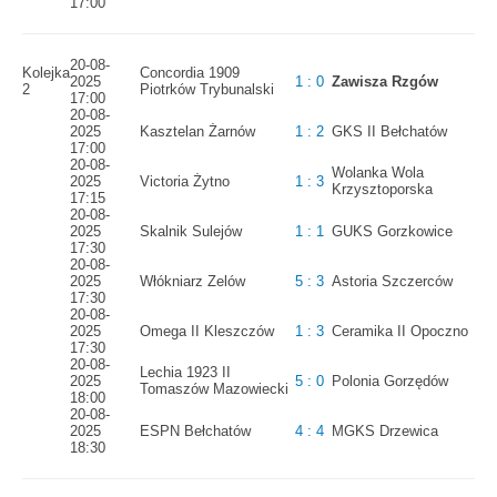
17:00
20-08-
Kolejka
Concordia 1909
2025
1 : 0
Zawisza Rzgów
2
Piotrków Trybunalski
17:00
20-08-
2025
Kasztelan Żarnów
1 : 2
GKS II Bełchatów
17:00
20-08-
Wolanka Wola
2025
Victoria Żytno
1 : 3
Krzysztoporska
17:15
20-08-
2025
Skalnik Sulejów
1 : 1
GUKS Gorzkowice
17:30
20-08-
2025
Włókniarz Zelów
5 : 3
Astoria Szczerców
17:30
20-08-
2025
Omega II Kleszczów
1 : 3
Ceramika II Opoczno
17:30
20-08-
Lechia 1923 II
2025
5 : 0
Polonia Gorzędów
Tomaszów Mazowiecki
18:00
20-08-
2025
ESPN Bełchatów
4 : 4
MGKS Drzewica
18:30