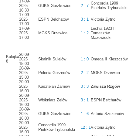
17-09-
Concordia 1909
2025
GUKS Gorzkowice
2 : 7
Piotrków Trybunalski
16:30
17-09-
2025
ESPN Bełchatów
3 : 1
Victoria Żytno
17:00
17-09-
Lechia 1923 II
2025
MGKS Drzewica
1 : 2
Tomaszów
17:00
Mazowiecki
20-09-
Kolejka
2025
Skalnik Sulejów
1 : 0
Omega II Kleszczów
8
15:00
20-09-
2025
Polonia Gorzędów
2 : 2
MGKS Drzewica
15:00
20-09-
2025
Kasztelan Żarnów
0 : 3
Zawisza Rzgów
16:00
20-09-
2025
Włókniarz Zelów
3 : 1
ESPN Bełchatów
16:00
20-09-
2025
GUKS Gorzkowice
1 : 6
Astoria Szczerców
16:00
20-09-
Concordia 1909
2025
12 : 1
Victoria Żytno
Piotrków Trybunalski
16:00