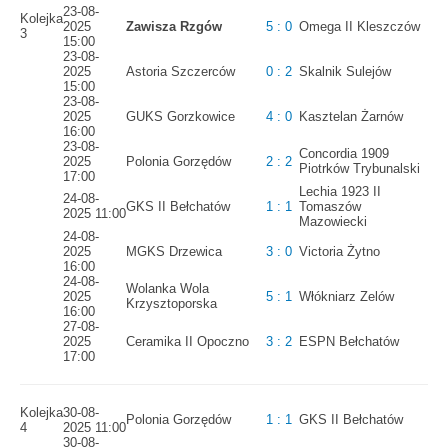
23-08-
Kolejka
2025
Zawisza Rzgów
5 : 0
Omega II Kleszczów
3
15:00
23-08-
2025
Astoria Szczerców
0 : 2
Skalnik Sulejów
15:00
23-08-
2025
GUKS Gorzkowice
4 : 0
Kasztelan Żarnów
16:00
23-08-
Concordia 1909
2025
Polonia Gorzędów
2 : 2
Piotrków Trybunalski
17:00
Lechia 1923 II
24-08-
GKS II Bełchatów
1 : 1
Tomaszów
2025 11:00
Mazowiecki
24-08-
2025
MGKS Drzewica
3 : 0
Victoria Żytno
16:00
24-08-
Wolanka Wola
2025
5 : 1
Włókniarz Zelów
Krzysztoporska
16:00
27-08-
2025
Ceramika II Opoczno
3 : 2
ESPN Bełchatów
17:00
Kolejka
30-08-
Polonia Gorzędów
1 : 1
GKS II Bełchatów
4
2025 11:00
30-08-