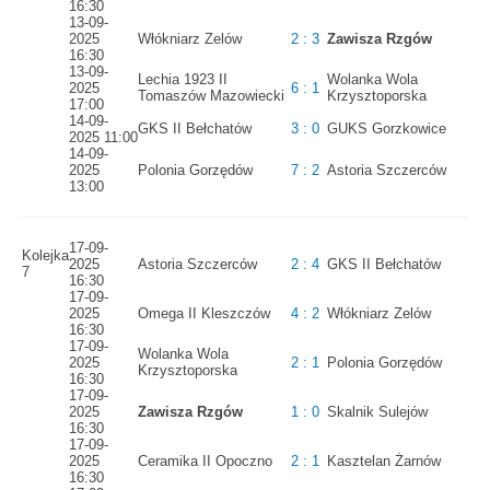
16:30
13-09-
2025
Włókniarz Zelów
2 : 3
Zawisza Rzgów
16:30
13-09-
Lechia 1923 II
Wolanka Wola
2025
6 : 1
Tomaszów Mazowiecki
Krzysztoporska
17:00
14-09-
GKS II Bełchatów
3 : 0
GUKS Gorzkowice
2025 11:00
14-09-
2025
Polonia Gorzędów
7 : 2
Astoria Szczerców
13:00
17-09-
Kolejka
2025
Astoria Szczerców
2 : 4
GKS II Bełchatów
7
16:30
17-09-
2025
Omega II Kleszczów
4 : 2
Włókniarz Zelów
16:30
17-09-
Wolanka Wola
2025
2 : 1
Polonia Gorzędów
Krzysztoporska
16:30
17-09-
2025
Zawisza Rzgów
1 : 0
Skalnik Sulejów
16:30
17-09-
2025
Ceramika II Opoczno
2 : 1
Kasztelan Żarnów
16:30