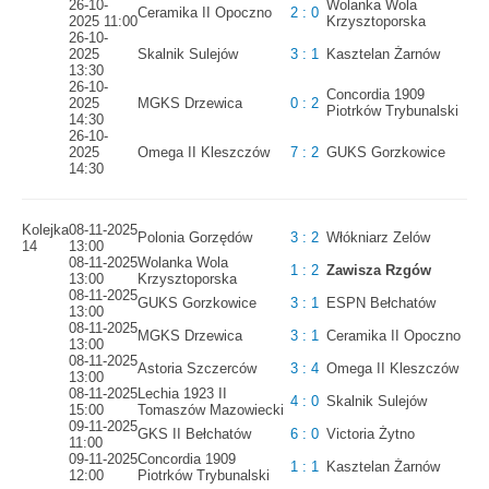
26-10-
Wolanka Wola
Ceramika II Opoczno
2 : 0
2025 11:00
Krzysztoporska
26-10-
2025
Skalnik Sulejów
3 : 1
Kasztelan Żarnów
13:30
26-10-
Concordia 1909
2025
MGKS Drzewica
0 : 2
Piotrków Trybunalski
14:30
26-10-
2025
Omega II Kleszczów
7 : 2
GUKS Gorzkowice
14:30
Kolejka
08-11-2025
Polonia Gorzędów
3 : 2
Włókniarz Zelów
14
13:00
08-11-2025
Wolanka Wola
1 : 2
Zawisza Rzgów
13:00
Krzysztoporska
08-11-2025
GUKS Gorzkowice
3 : 1
ESPN Bełchatów
13:00
08-11-2025
MGKS Drzewica
3 : 1
Ceramika II Opoczno
13:00
08-11-2025
Astoria Szczerców
3 : 4
Omega II Kleszczów
13:00
08-11-2025
Lechia 1923 II
4 : 0
Skalnik Sulejów
15:00
Tomaszów Mazowiecki
09-11-2025
GKS II Bełchatów
6 : 0
Victoria Żytno
11:00
09-11-2025
Concordia 1909
1 : 1
Kasztelan Żarnów
12:00
Piotrków Trybunalski