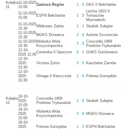
Kolejka
11-10-2025
Zawisza Rzgów
1 : 2
GKS II Bełchatów
11
15:00
Lechia 1923 II
11-10-2025
ESPN Bełchatów
1 : 0
Tomaszów
15:00
Mazowiecki
11-10-2025
Włókniarz Zelów
1 : 1
Skalnik Sulejów
15:30
11-10-2025
MGKS Drzewica
2 : 4
Astoria Szczerców
15:30
11-10-2025
Wolanka Wola
Concordia 1909
3 : 5
15:30
Krzysztoporska
Piotrków Trybunalski
12-10-
Ceramika II Opoczno
5 : 1
GUKS Gorzkowice
2025 11:00
12-10-
2025
Victoria Żytno
3 : 5
Kasztelan Żarnów
15:30
12-10-
2025
Omega II Kleszczów
1 : 6
Polonia Gorzędów
15:30
18-10-
Kolejka
Concordia 1909
2025
2 : 0
Skalnik Sulejów
12
Piotrków Trybunalski
15:00
18-10-
Wolanka Wola
2025
3 : 0
MGKS Drzewica
Krzysztoporska
15:00
18-10-
2025
Polonia Gorzędów
1 : 3
ESPN Bełchatów