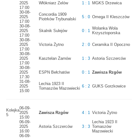
2025
Włókniarz Zelów
1 : 1
MGKS Drzewica
17:00
30-08-
Concordia 1909
2025
5 : 0
Omega II Kleszczów
Piotrków Trybunalski
17:00
30-08-
Wolanka Wola
2025
Skalnik Sulejów
0 : 1
Krzysztoporska
17:00
30-08-
2025
Victoria Żytno
2 : 0
Ceramika II Opoczno
17:00
30-08-
2025
Kasztelan Żarnów
1 : 3
Astoria Szczerców
17:00
30-08-
2025
ESPN Bełchatów
0 : 1
Zawisza Rzgów
17:30
31-08-
Lechia 1923 II
2025
6 : 2
GUKS Gorzkowice
Tomaszów Mazowiecki
15:00
06-09-
Kolejka
2025
Zawisza Rzgów
4 : 1
Victoria Żytno
5
15:00
06-09-
Lechia 1923 II
2025
Astoria Szczerców
3 : 3
Tomaszów
16:00
Mazowiecki
06-09-