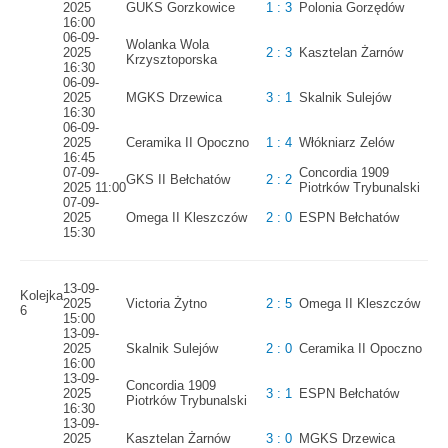
2025
GUKS Gorzkowice
1 : 3
Polonia Gorzędów
16:00
06-09-
Wolanka Wola
2025
2 : 3
Kasztelan Żarnów
Krzysztoporska
16:30
06-09-
2025
MGKS Drzewica
3 : 1
Skalnik Sulejów
16:30
06-09-
2025
Ceramika II Opoczno
1 : 4
Włókniarz Zelów
16:45
07-09-
Concordia 1909
GKS II Bełchatów
2 : 2
2025 11:00
Piotrków Trybunalski
07-09-
2025
Omega II Kleszczów
2 : 0
ESPN Bełchatów
15:30
13-09-
Kolejka
2025
Victoria Żytno
2 : 5
Omega II Kleszczów
6
15:00
13-09-
2025
Skalnik Sulejów
2 : 0
Ceramika II Opoczno
16:00
13-09-
Concordia 1909
2025
3 : 1
ESPN Bełchatów
Piotrków Trybunalski
16:30
13-09-
2025
Kasztelan Żarnów
3 : 0
MGKS Drzewica