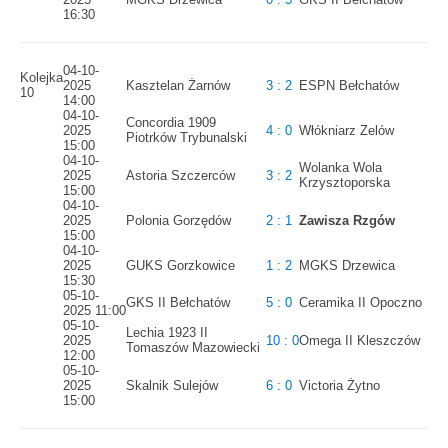
16:30
04-10-
Kolejka
2025
Kasztelan Żarnów
3 : 2
ESPN Bełchatów
10
14:00
04-10-
Concordia 1909
2025
4 : 0
Włókniarz Zelów
Piotrków Trybunalski
15:00
04-10-
Wolanka Wola
2025
Astoria Szczerców
3 : 2
Krzysztoporska
15:00
04-10-
2025
Polonia Gorzędów
2 : 1
Zawisza Rzgów
15:00
04-10-
2025
GUKS Gorzkowice
1 : 2
MGKS Drzewica
15:30
05-10-
GKS II Bełchatów
5 : 0
Ceramika II Opoczno
2025 11:00
05-10-
Lechia 1923 II
2025
10 : 0
Omega II Kleszczów
Tomaszów Mazowiecki
12:00
05-10-
2025
Skalnik Sulejów
6 : 0
Victoria Żytno
15:00