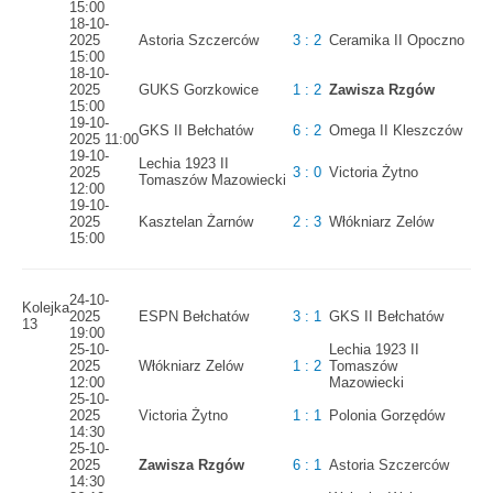
15:00
18-10-
2025
Astoria Szczerców
3 : 2
Ceramika II Opoczno
15:00
18-10-
2025
GUKS Gorzkowice
1 : 2
Zawisza Rzgów
15:00
19-10-
GKS II Bełchatów
6 : 2
Omega II Kleszczów
2025 11:00
19-10-
Lechia 1923 II
2025
3 : 0
Victoria Żytno
Tomaszów Mazowiecki
12:00
19-10-
2025
Kasztelan Żarnów
2 : 3
Włókniarz Zelów
15:00
24-10-
Kolejka
2025
ESPN Bełchatów
3 : 1
GKS II Bełchatów
13
19:00
25-10-
Lechia 1923 II
2025
Włókniarz Zelów
1 : 2
Tomaszów
12:00
Mazowiecki
25-10-
2025
Victoria Żytno
1 : 1
Polonia Gorzędów
14:30
25-10-
2025
Zawisza Rzgów
6 : 1
Astoria Szczerców
14:30