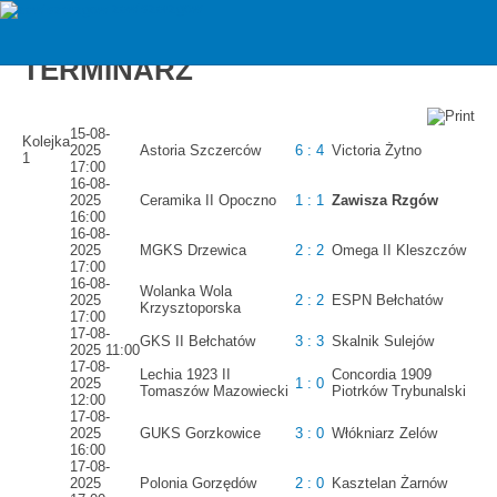
zawiszarzgow
Liga okręgowa 2025/2026 -
TERMINARZ
15-08-
Kolejka
2025
Astoria Szczerców
6 : 4
Victoria Żytno
1
17:00
16-08-
2025
Ceramika II Opoczno
1 : 1
Zawisza Rzgów
16:00
16-08-
2025
MGKS Drzewica
2 : 2
Omega II Kleszczów
17:00
16-08-
Wolanka Wola
2025
2 : 2
ESPN Bełchatów
Krzysztoporska
17:00
17-08-
GKS II Bełchatów
3 : 3
Skalnik Sulejów
2025 11:00
17-08-
Lechia 1923 II
Concordia 1909
2025
1 : 0
Tomaszów Mazowiecki
Piotrków Trybunalski
12:00
17-08-
2025
GUKS Gorzkowice
3 : 0
Włókniarz Zelów
16:00
17-08-
2025
Polonia Gorzędów
2 : 0
Kasztelan Żarnów