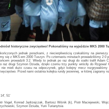
dniósł historyczne zwycięstwo! Pokonaliśmy na wyjeździe MKS 2000 Tu
ończonych jednak porażkami, z niecierpliwością czekaliśmy na pierwszy t
śmy się z MKS-em 2000 Tuszyn. Po czternastu minutach prowadziliśmy 2:0 po
końcem prowadzili 3:2. Wtedy to jednak po raz drugi do siatki trafił Adam 
o raz drugi Szymon Dziuda, dzięki czemu trzy punkty wróciły do Rzgowa! O
nie mieli dużo czasu na odpoczynek, gdyż kolejny mecz rozgrywaliśmy j
zwycięstwo. Przed nami ostatnia kolejka rundy jesiennej, w której zagramy 
4', 51'
tr Vogel, Konrad Jędrzejczak, Bartosz Wiśnik (k), Piotr Maciejewski, Woj
zychowski, Szymon Dziuda, Yurii Turianytsia