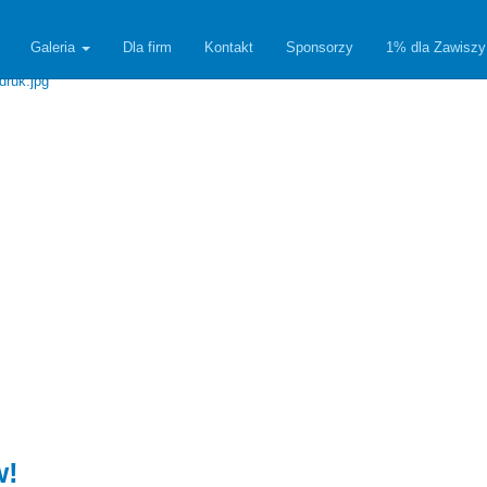
Galeria
Dla firm
Kontakt
Sponsorzy
1% dla Zawiszy
w!