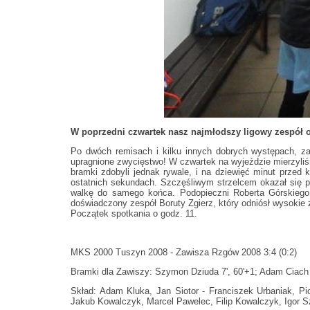
W poprzedni czwartek nasz najmłodszy ligowy zespół o
Po dwóch remisach i kilku innych dobrych występach, zak
upragnione zwycięstwo! W czwartek na wyjeździe mierzyli
bramki zdobyli jednak rywale, i na dziewięć minut przed 
ostatnich sekundach. Szczęśliwym strzelcem okazał się p
walkę do samego końca. Podopieczni Roberta Górskiego 
doświadczony zespół Boruty Zgierz, który odniósł wysokie 
Początek spotkania o godz. 11.
MKS 2000 Tuszyn 2008 - Zawisza Rzgów 2008 3:4 (0:2)
Bramki dla Zawiszy: Szymon Dziuda 7', 60'+1; Adam Ciach 1
Skład: Adam Kluka, Jan Siotor - Franciszek Urbaniak, Pio
Jakub Kowalczyk, Marcel Pawelec, Filip Kowalczyk, Igor S