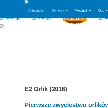
zawiszarzgow
Aktualności
Seniorzy
Młodzież
Klub
E2 Orlik (2016)
Pierwsze zwycięstwo orlikó