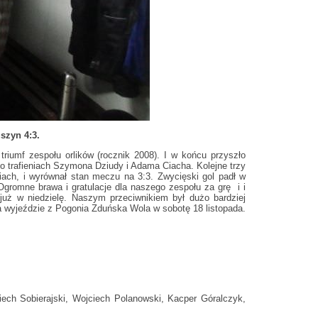
szyn 4:3.
riumf zespołu orlików (rocznik 2008). I w końcu przyszło
 trafieniach Szymona Dziudy i Adama Ciacha. Kolejne trzy
Ciach, i wyrównał stan meczu na 3:3. Zwycięski gol padł w
gromne brawa i gratulacje dla naszego zespołu za grę i i
uż w niedzielę. Naszym przeciwnikiem był dużo bardziej
na wyjeździe z Pogonia Zduńska Wola w sobotę 18 listopada.
ciech Sobierajski, Wojciech Polanowski, Kacper Góralczyk,