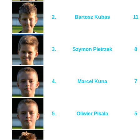
2.
Bartosz Kubas
11
3.
Szymon Pietrzak
8
4.
Marcel Kuna
7
5.
Oliwier Pikala
5