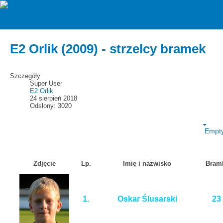
zawiszarzgow
E2 Orlik (2016)
E2 Orlik (2009) - strzelcy bramek
Szczegóły
Super User
E2 Orlik
24 sierpień 2018
Odsłony: 3020
Empt
Zdjęcie
Lp.
Imię i nazwisko
Bram
1.
Oskar Ślusarski
23