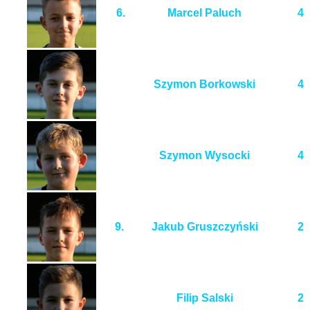
6.
Marcel Paluch
4
Szymon Borkowski
4
Szymon Wysocki
4
9.
Jakub Gruszczyński
2
Filip Salski
2