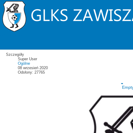
Strzelcy bramek
Walne Zebranie Członków
zawiszarzgow
Zawiszy
Szczegóły
Super User
Ogólne
08 wrzesień 2020
Odsłony: 27765
Empt