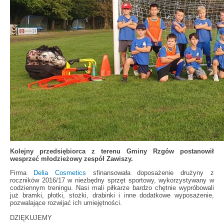
Kolejny przedsiębiorca z terenu Gminy Rzgów postanowił
wesprzeć młodzieżowy zespół Zawiszy.
Firma
Delia Cosmetics
sfinansowała doposażenie drużyny z
roczników 2016/17 w niezbędny sprzęt sportowy, wykorzystywany w
codziennym treningu. Nasi mali piłkarze bardzo chętnie wypróbowali
już bramki, płotki, stożki, drabinki i inne dodatkowe wyposażenie,
pozwalające rozwijać ich umiejętności.
DZIĘKUJEMY