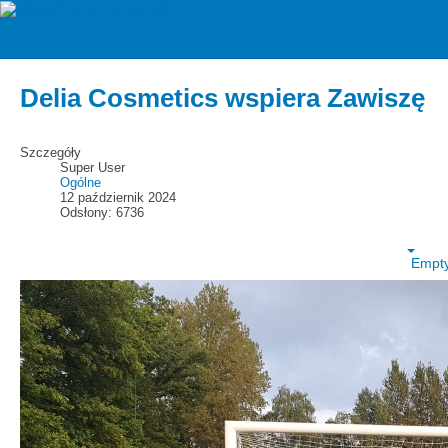
zawiszarzgow
Strzelcy bramek
Delia Cosmetics wspiera Zawiszę
Szczegóły
Super User
Ogólne
12 październik 2024
Odsłony: 6736
Empt