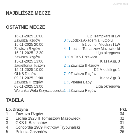
JComments
NAJBLIŻSZE MECZE
OSTATNIE MECZE
16-11-2025 10:00
C2 Trampkarz III LW
Zawisza Rzgów
0 : 3
Łódzka Akademia Futbolu
15-11-2025 20:00
B1 Junior Młodszy I LW
Zawisza Rzgów
4 : 1
Lechia Tomaszów Mazowiecki
15-11-2025 13:30
Liga okręgowa
Zawisza Rzgów
3 : 0
MGKS Drzewica
15-11-2025 13:00
Klasa A gr. 3
Jagiellonia Tuszyn
2 : 2
Zawisza II Rzgów
15-11-2025 10:00
D2 Młodzik gr. 1
GLKS Dłutów
7 : 0
Zawisza Rzgów
09-11-2025 11:00
Klasa A gr. 3
Zawisza II Rzgów
1 : 3
Pionier Baby
08-11-2025 13:00
Liga okręgowa
Wolanka Wola Krzysztoporska
1 : 2
Zawisza Rzgów
TABELA
Lp.
Drużyna
Pkt.
1
Zawisza Rzgów
34
2
Lechia 1923 II Tomaszów Mazowiecki
32
3
GKS II Bełchatów
31
4
Concordia 1909 Piotrków Trybunalski
30
5
Polonia Gorzędów
26