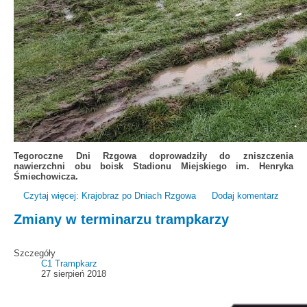
Tegoroczne Dni Rzgowa doprowadziły do zniszczenia
nawierzchni obu boisk Stadionu Miejskiego im. Henryka
Śmiechowicza.
Czytaj więcej: Krajobraz po Dniach Rzgowa
Dodaj komentarz
Zmiany w terminarzu trampkarzy
Szczegóły
C1 Trampkarz
27 sierpień 2018