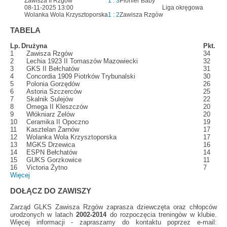
Zawisza II Rzgów
1 : 3
Pionier Baby
08-11-2025 13:00
Liga okręgowa
Wolanka Wola Krzysztoporska
1 : 2
Zawisza Rzgów
TABELA
Lp.
Drużyna
Pkt.
1
Zawisza Rzgów
34
2
Lechia 1923 II Tomaszów Mazowiecki
32
3
GKS II Bełchatów
31
4
Concordia 1909 Piotrków Trybunalski
30
5
Polonia Gorzędów
26
6
Astoria Szczerców
25
7
Skalnik Sulejów
22
8
Omega II Kleszczów
20
9
Włókniarz Zelów
20
10
Ceramika II Opoczno
19
11
Kasztelan Żarnów
17
12
Wolanka Wola Krzysztoporska
17
13
MGKS Drzewica
16
14
ESPN Bełchatów
14
15
GUKS Gorzkowice
11
16
Victoria Żytno
7
Więcej
DOŁĄCZ DO ZAWISZY
Zarząd GLKS Zawisza Rzgów zaprasza dziewczęta oraz chłopców
urodzonych w latach
2002-2014
do rozpoczęcia treningów w klubie.
Więcej informacji - zapraszamy do kontaktu poprzez e-mail: