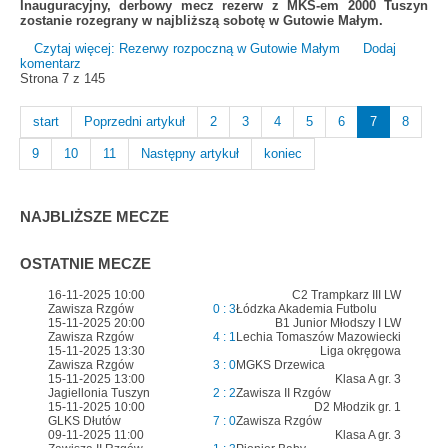
Inauguracyjny, derbowy mecz rezerw z MKS-em 2000 Tuszyn
zostanie rozegrany w najbliższą sobotę w Gutowie Małym.
Czytaj więcej: Rezerwy rozpoczną w Gutowie Małym
Dodaj
komentarz
Strona 7 z 145
start
Poprzedni artykuł
2
3
4
5
6
7
8
9
10
11
Następny artykuł
koniec
NAJBLIŻSZE MECZE
OSTATNIE MECZE
16-11-2025 10:00
C2 Trampkarz III LW
Zawisza Rzgów
0 : 3
Łódzka Akademia Futbolu
15-11-2025 20:00
B1 Junior Młodszy I LW
Zawisza Rzgów
4 : 1
Lechia Tomaszów Mazowiecki
15-11-2025 13:30
Liga okręgowa
Zawisza Rzgów
3 : 0
MGKS Drzewica
15-11-2025 13:00
Klasa A gr. 3
Jagiellonia Tuszyn
2 : 2
Zawisza II Rzgów
15-11-2025 10:00
D2 Młodzik gr. 1
GLKS Dłutów
7 : 0
Zawisza Rzgów
09-11-2025 11:00
Klasa A gr. 3