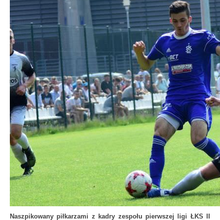
Naszpikowany piłkarzami z kadry zespołu pierwszej ligi ŁKS II