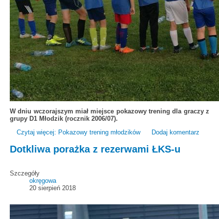
W dniu wczorajszym miał miejsce pokazowy trening dla graczy z
grupy D1 Młodzik (rocznik 2006/07).
Czytaj więcej: Pokazowy trening młodzików
Dodaj komentarz
Dotkliwa porażka z rezerwami ŁKS-u
Szczegóły
okręgowa
20 sierpień 2018