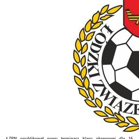
ŁZPN opublikował nowy terminarz klasy okręgowej dla 16