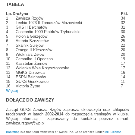
TABELA
Lp.
Drużyna
Pkt.
1
Zawisza Rzgów
34
2
Lechia 1923 II Tomaszów Mazowiecki
32
3
GKS II Bełchatów
31
4
Concordia 1909 Piotrków Trybunalski
30
5
Polonia Gorzędów
26
6
Astoria Szczerców
25
7
Skalnik Sulejów
22
8
Omega II Kleszczów
20
9
Włókniarz Zelów
20
10
Ceramika II Opoczno
19
11
Kasztelan Żarnów
17
12
Wolanka Wola Krzysztoporska
17
13
MGKS Drzewica
16
14
ESPN Bełchatów
14
15
GUKS Gorzkowice
11
16
Victoria Żytno
7
Więcej
DOŁĄCZ DO ZAWISZY
Zarząd GLKS Zawisza Rzgów zaprasza dziewczęta oraz chłopców
urodzonych w latach
2002-2014
do rozpoczęcia treningów w klubie.
Więcej informacji - zapraszamy do kontaktu poprzez e-mail:
zawisza.rzgow@wp.pl
Bootstrap
is a front-end framework of Twitter, Inc. Code licensed under
MIT License.