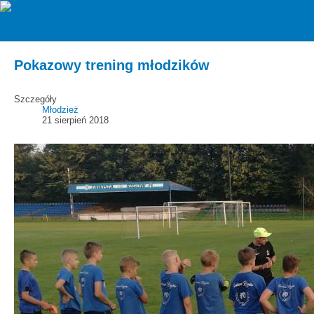
zawiszarzgow
Aktualności
Pokazowy trening młodzików
Szczegóły
Młodzież
21 sierpień 2018