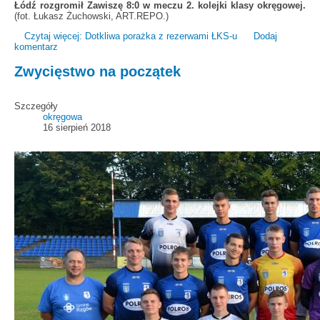
Łódź rozgromił Zawiszę 8:0 w meczu 2. kolejki klasy okręgowej.
(fot. Łukasz Żuchowski, ART.REPO.)
Czytaj więcej: Dotkliwa porażka z rezerwami ŁKS-u
Dodaj
komentarz
Zwycięstwo na początek
Szczegóły
okręgowa
16 sierpień 2018