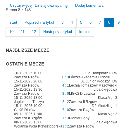
Czytaj więcej: Dzisiaj dwa sparingi
Dodaj komentarz
Strona 8 z 145
start
Poprzedni artykuł
3
4
5
6
7
8
9
10
11
12
Następny artykuł
koniec
NAJBLIŻSZE MECZE
OSTATNIE MECZE
16-11-2025 10:00
C2 Trampkarz III LW
Zawisza Rzgów
0 : 3
Łódzka Akademia Futbolu
15-11-2025 20:00
B1 Junior Młodszy I LW
Zawisza Rzgów
4 : 1
Lechia Tomaszów Mazowiecki
15-11-2025 13:30
Liga okręgowa
Zawisza Rzgów
3 : 0
MGKS Drzewica
15-11-2025 13:00
Klasa A gr. 3
Jagiellonia Tuszyn
2 : 2
Zawisza II Rzgów
15-11-2025 10:00
D2 Młodzik gr. 1
GLKS Dłutów
7 : 0
Zawisza Rzgów
09-11-2025 11:00
Klasa A gr. 3
Zawisza II Rzgów
1 : 3
Pionier Baby
08-11-2025 13:00
Liga okręgowa
Wolanka Wola Krzysztoporska
1 : 2
Zawisza Rzgów